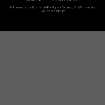
© 2026 FM 103,3 Tous droits réservés.
Politique de confidentialité
Politique d’accessibilité
Plan du site
Plan d'accessibilite
Comment installer notre vignette sur votre
appareil mobile