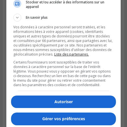
Publié le 2 août 2026 à 23h04
Stocker et/ou accéder à des informations sur un
Rappel de quatre produits alimentaires à
appareil
Brossard
En savoir plus
Vos données à caractère personnel seront traitées, et les
informations liées à votre appareil (cookies, identifiants
uniques et autres types de données) pourront être stockées
et consultées par 66 partenaires, ainsi que partagées avec lui,
ou utilisées spécifiquement par ce site. Nos partenaires et
nous-mêmes sommes susceptibles d'utiliser des données de
géolocalisation précises.
Liste des partenaires.
Certains fournisseurs sont susceptibles de traiter vos
données à caractère personnel sur la base de l'intérêt
légitime. Vous pouvez vous y opposer en gérant vos options
ci-dessous. Recherchez un lien en bas de cette page ou dans
le menu du site pour gérer ou retirer votre consentement
dans les paramètres des cookies et de confidentialité.
GREENFIELD PARK
Publié le 31 juillet 2026 à 16h45
Des firmes de Longueuil vont participer
Autoriser
aux méga-travaux de l’hôpital Charles-
Le Moyne
Gérer vos préférences