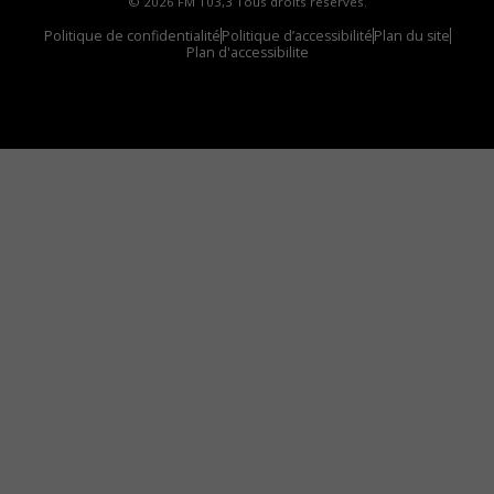
© 2026 FM 103,3 Tous droits réservés.
Politique de confidentialité
Politique d’accessibilité
Plan du site
Plan d'accessibilite
Comment installer notre vignette sur votre
appareil mobile