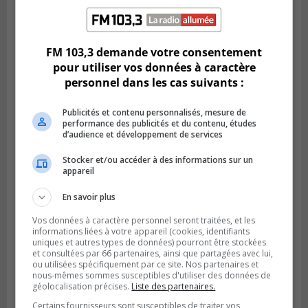
LONGUEUIL
Publié le 18 juillet 2026 à 10h00
Deux projets scolaires pourront
FM 103,3 demande votre consentement
développer à Longueuil
pour utiliser vos données à caractère
personnel dans les cas suivants :
Publicités et contenu personnalisés, mesure de
performance des publicités et du contenu, études
d’audience et développement de services
Stocker et/ou accéder à des informations sur un
appareil
En savoir plus
Vos données à caractère personnel seront traitées, et les
informations liées à votre appareil (cookies, identifiants
Publié le 18 juillet 2026 à 07h58
uniques et autres types de données) pourront être stockées
Le parc Poly-aréna de Brossard va vibrer
et consultées par 66 partenaires, ainsi que partagées avec lui,
ou utilisées spécifiquement par ce site. Nos partenaires et
en début août
nous-mêmes sommes susceptibles d'utiliser des données de
géolocalisation précises.
Liste des partenaires.
Certains fournisseurs sont susceptibles de traiter vos