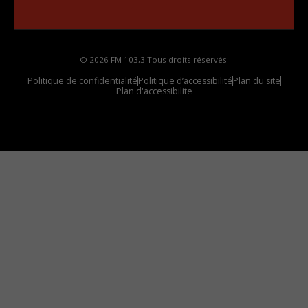
votre voiture
© 2026 FM 103,3 Tous droits réservés.
Politique de confidentialité
Politique d’accessibilité
Plan du site
Plan d'accessibilite