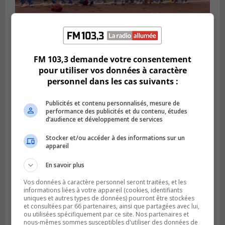
LONGUEUIL
Publié le 6 août 2026 à 05h11
FM 103,3 demande votre consentement
Une poussée tardive propulse les Ducs
pour utiliser vos données à caractère
vers la victoire à Laval
personnel dans les cas suivants :
Publicités et contenu personnalisés, mesure de
performance des publicités et du contenu, études
d’audience et développement de services
Stocker et/ou accéder à des informations sur un
appareil
En savoir plus
Vos données à caractère personnel seront traitées, et les
informations liées à votre appareil (cookies, identifiants
uniques et autres types de données) pourront être stockées
et consultées par 66 partenaires, ainsi que partagées avec lui,
LONGUEUIL
ou utilisées spécifiquement par ce site. Nos partenaires et
Publié le 5 août 2026 à 08h38
nous-mêmes sommes susceptibles d'utiliser des données de