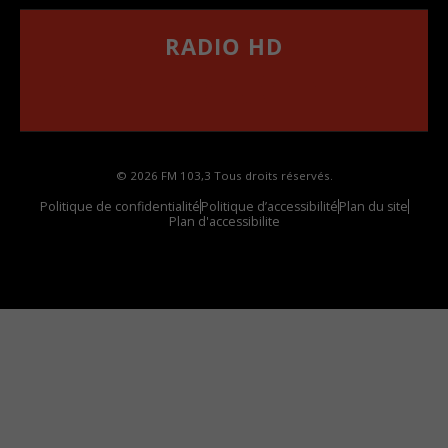
RADIO HD
••••••••••••••••••
Comment synthoniser la fréquence HD dans
votre voiture
© 2026 FM 103,3 Tous droits réservés.
Politique de confidentialité
Politique d’accessibilité
Plan du site
Plan d'accessibilite