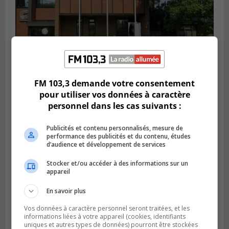
FM 103,3 demande votre consentement
pour utiliser vos données à caractère
SAINT-CONSTANT
Publié le 4 août 2026 à 14h02
personnel dans les cas suivants :
Saint-Constant signe une nouvelle
convention pour le bien de la population
Publicités et contenu personnalisés, mesure de
performance des publicités et du contenu, études
d’audience et développement de services
Stocker et/ou accéder à des informations sur un
appareil
En savoir plus
Vos données à caractère personnel seront traitées, et les
informations liées à votre appareil (cookies, identifiants
uniques et autres types de données) pourront être stockées