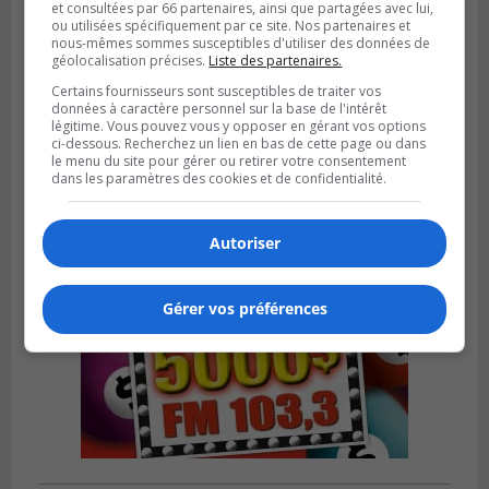
et consultées par 66 partenaires, ainsi que partagées avec lui,
ou utilisées spécifiquement par ce site. Nos partenaires et
nous-mêmes sommes susceptibles d'utiliser des données de
géolocalisation précises.
Liste des partenaires.
SAINT-LAMBERT
Publié le 4 août 2026 à 12h00
Certains fournisseurs sont susceptibles de traiter vos
Une conseillère de Saint-Lambert craint le
données à caractère personnel sur la base de l'intérêt
développement de MET
légitime. Vous pouvez vous y opposer en gérant vos options
ci-dessous. Recherchez un lien en bas de cette page ou dans
le menu du site pour gérer ou retirer votre consentement
dans les paramètres des cookies et de confidentialité.
Autoriser
Gérer vos préférences