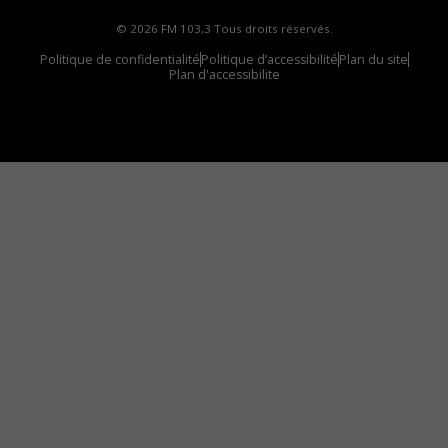
© 2026 FM 103,3 Tous droits réservés.
Politique de confidentialité
Politique d’accessibilité
Plan du site
Plan d'accessibilite
Comment installer notre vignette sur votre
appareil mobile