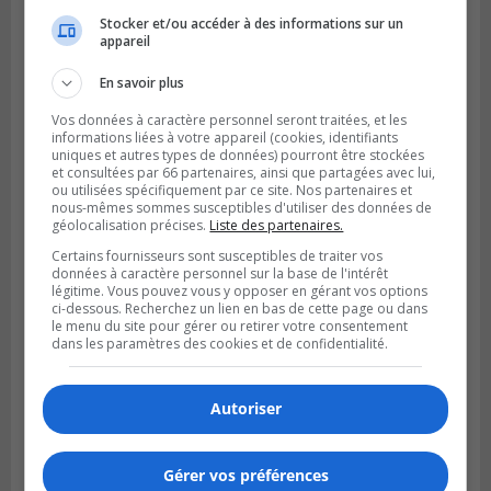
BROSSARD
Stocker et/ou accéder à des informations sur un
Publié le 2 août 2026 à 23h04
appareil
Rappel de quatre produits alimentaires à
Brossard
En savoir plus
Vos données à caractère personnel seront traitées, et les
informations liées à votre appareil (cookies, identifiants
uniques et autres types de données) pourront être stockées
et consultées par 66 partenaires, ainsi que partagées avec lui,
ou utilisées spécifiquement par ce site. Nos partenaires et
nous-mêmes sommes susceptibles d'utiliser des données de
géolocalisation précises.
Liste des partenaires.
Certains fournisseurs sont susceptibles de traiter vos
données à caractère personnel sur la base de l'intérêt
légitime. Vous pouvez vous y opposer en gérant vos options
ci-dessous. Recherchez un lien en bas de cette page ou dans
le menu du site pour gérer ou retirer votre consentement
dans les paramètres des cookies et de confidentialité.
GREENFIELD PARK
Publié le 31 juillet 2026 à 16h45
Des firmes de Longueuil vont participer
Autoriser
aux méga-travaux de l’hôpital Charles-
Le Moyne
Gérer vos préférences