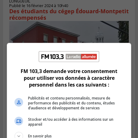
LONGUEUIL
Publié le 16 février 2024 à 10h40
Des étudiants du cégep Édouard-Montpetit
récompensés
FM 103,3 demande votre consentement
pour utiliser vos données à caractère
personnel dans les cas suivants :
Publicités et contenu personnalisés, mesure de
VARENNES
performance des publicités et du contenu, études
Publié le 13 février 2024 à 11h33
d’audience et développement de services
L’INSPQ émet des réserves quant à
l’utilisation d’écran en classe
Stocker et/ou accéder à des informations sur un
appareil
En savoir plus