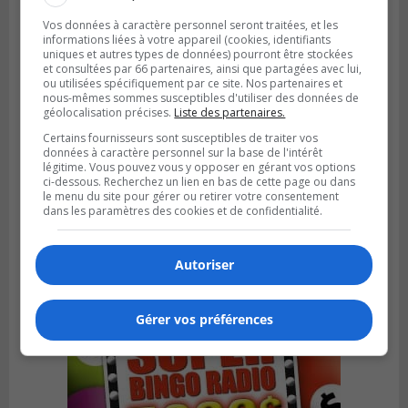
Vos données à caractère personnel seront traitées, et les
informations liées à votre appareil (cookies, identifiants
uniques et autres types de données) pourront être stockées
et consultées par 66 partenaires, ainsi que partagées avec lui,
ou utilisées spécifiquement par ce site. Nos partenaires et
nous-mêmes sommes susceptibles d'utiliser des données de
géolocalisation précises.
Liste des partenaires.
Certains fournisseurs sont susceptibles de traiter vos
données à caractère personnel sur la base de l'intérêt
légitime. Vous pouvez vous y opposer en gérant vos options
BROSSARD
ci-dessous. Recherchez un lien en bas de cette page ou dans
Publié le 12 février 2024 à 07h55
le menu du site pour gérer ou retirer votre consentement
Le Syndicat de Champlain réclame le
dans les paramètres des cookies et de confidentialité.
maintien des « clauses d’amnistie »
Autoriser
Gérer vos préférences