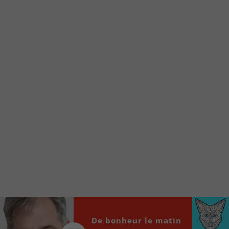
Voici la procédure ;)
À partir de votre téléphone, allez sur le site
internet de la Radio allumée au
www.fm1033.ca
Ensuite cliquez sur l’icône situé au bas de
votre écran
(celui qui représente un carré incluant une
flèche dirigé vers le haut)
Cliquez maintenant sur l’option Ajouter sur
l’écran d’accueil et vous verrez apparaître le
logo du FM 103,3
Faites Enregistrer en haut à droite.
Et voilà! Toutes les infos et l’écoute de votre radio
locale vous sont maintenant accessibles en un clic!
Audio
De bonheur le matin
00:00
00:00
Player