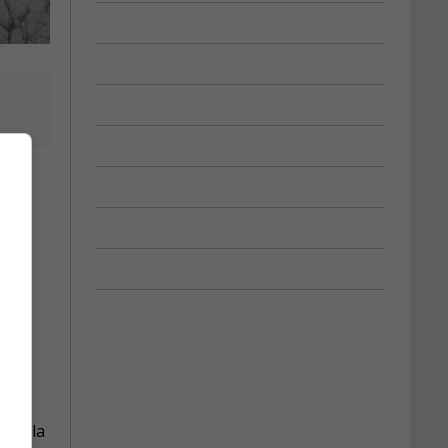
x
ers,
rier
it à la