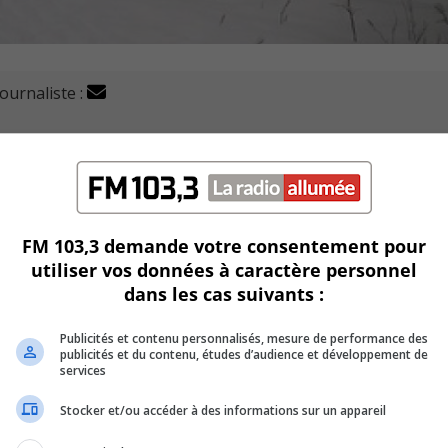
journaliste :
mairesse de Longueuil, Sylvie Parent, d’agir pour mieu
uis le début de la pandémie.
FM 103,3 demande votre consentement pour
utiliser vos données à caractère personnel
’usagers bafouent les consignes, comme le respect des senti
dans les cas suivants :
Publicités et contenu personnalisés, mesure de performance des
er
 joyau », d’après une lettre adressée à la mairesse le 1
fév
publicités et du contenu, études d’audience et développement de
services
Stocker et/ou accéder à des informations sur un appareil
s, que ce soit à pied, en raquettes ou en fat-bike, et cela nu