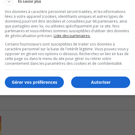
En savoir plus
Vos données à caractère personnel seront traitées, et les informations
res, que la signalisation des sentiers soit refaite et l’ajout 
liées à votre appareil (cookies, identifiants uniques et autres types de
données) pourront être stockées et consultées par 66 partenaires, ainsi
que partagées avec lui, ou utilisées spécifiquement par ce site. Nos
partenaires et nous-mêmes sommes susceptibles d'utiliser des données
 pris connaissance de la demande de l’organisme.
de géolocalisation précises.
Liste des partenaires.
Certains fournisseurs sont susceptibles de traiter vos données à
ale le 3 février d’évaluer les mesures proposées par le
caractère personnel sur la base de l'intérêt légitime. Vous pouvez vous y
opposer en gérant vos options ci-dessous. Recherchez un lien en bas de
cette page ou dans le menu du site pour gérer ou retirer votre
consentement dans les paramètres des cookies et de confidentialité.
Gérer vos préférences
Autoriser