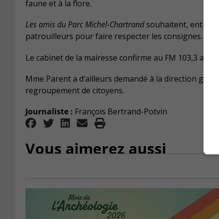
faune et à la flore.
Les amis du Parc Michel-Chartrand
souhaitent, entre aut
patrouilleurs pour faire respecter les consignes.
Le cabinet de la mairesse confirme au FM 103,3 avoir
Mme Parent a d’ailleurs demandé à la direction génér
regroupement de citoyens.
Journaliste :
François Bertrand-Potvin
Vous aimerez aussi