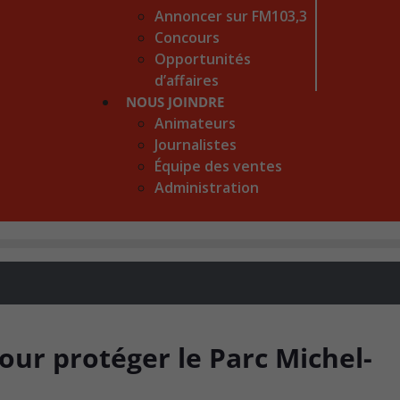
Annoncer sur FM103,3
Concours
Opportunités
d’affaires
NOUS JOINDRE
Animateurs
Journalistes
Équipe des ventes
Administration
ur protéger le Parc Michel-