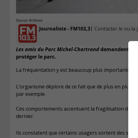
Source: Archives
|
Journaliste - FM103,3
Contacter le ou la 
Les
amis du Parc Michel-Chartrand
demandent à la 
protéger le parc.
La fréquentation y est beaucoup plus importante dep
L’organisme déplore de ce fait que de plus en plus d
par exemple.
Ces comportements accentuent la fragilisation de ce «
dernier.
Ils constatent que certains usagers sortent des sentier