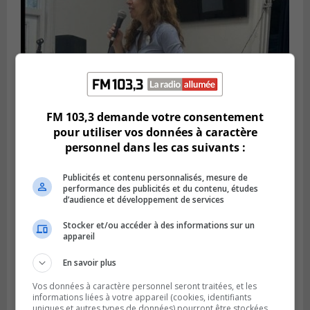
FM 103,3 demande votre consentement
pour utiliser vos données à caractère
personnel dans les cas suivants :
Publié le 6 juillet 2026 à 11h18
Climat Québec dévoile deux candidats
Publicités et contenu personnalisés, mesure de
pour l’Agglomération
performance des publicités et du contenu, études
d’audience et développement de services
Stocker et/ou accéder à des informations sur un
appareil
En savoir plus
Vos données à caractère personnel seront traitées, et les
informations liées à votre appareil (cookies, identifiants
uniques et autres types de données) pourront être stockées