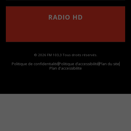
RADIO HD
••••••••••••••••••
Comment synthoniser la fréquence HD dans
votre voiture
© 2026 FM 103,3 Tous droits réservés.
Politique de confidentialité
Politique d’accessibilité
Plan du site
Plan d'accessibilite