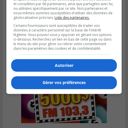
et consultées par 66 partenaires, ainsi que partagées avec lui,
ou utilisées spécifiquement par ce site. Nos partenaires et
nous-mêmes sommes susceptibles d'utiliser des données de
géolocalisation précises.
Liste des partenaires.
Publié le 6 juillet 2026 à 09h33
Certains fournisseurs sont susceptibles de traiter vos
Longueuil conclue un contrat pour
données à caractère personnel sur la base de l'intérêt
légitime. Vous pouvez vous y opposer en gérant vos options
valoriser des cendres d’incinération
ci-dessous. Recherchez un lien en bas de cette page ou dans
le menu du site pour gérer ou retirer votre consentement
dans les paramètres des cookies et de confidentialité.
Autoriser
Gérer vos préférences