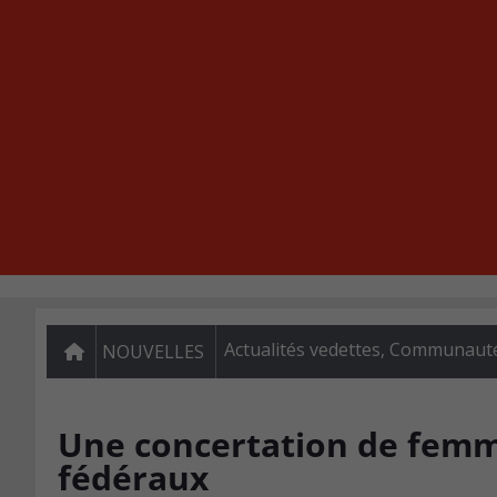
Actualités vedettes
,
Communaut
NOUVELLES
Une concertation de femm
fédéraux