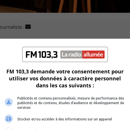
journaliste :
e la Montérégie (TCGFM) a des attentes bien précises du
 plateforme comprenant cinq revendications politiques fémin
FM 103,3 demande votre consentement pour
utiliser vos données à caractère personnel
dans les cas suivants :
ions avec une trentaine d’organisations membres de la TCG
Publicités et contenu personnalisés, mesure de performance des
réitèrent l’importance de la présence des femmes dans le d
publicités et du contenu, études d’audience et développement de
s atteinte.
services
Stocker et/ou accéder à des informations sur un appareil
 promotion de l’accès universel aux services d’avortement 