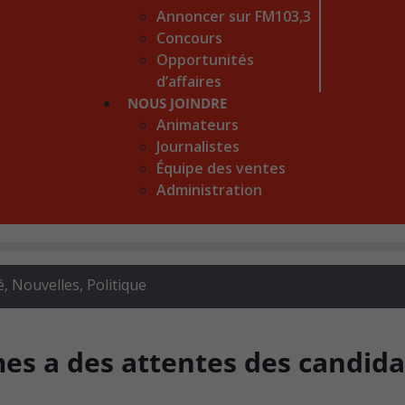
Annoncer sur FM103,3
Concours
Opportunités
d’affaires
NOUS JOINDRE
Animateurs
Journalistes
Équipe des ventes
Administration
é
,
Nouvelles
,
Politique
es a des attentes des candida