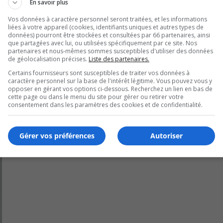
En savoir plus
Vos données à caractère personnel seront traitées, et les informations
ier, les femmes en Montérégie veulent des divers partis poli
liées à votre appareil (cookies, identifiants uniques et autres types de
n intègrent des actions concrètes pour les femmes.
données) pourront être stockées et consultées par 66 partenaires, ainsi
que partagées avec lui, ou utilisées spécifiquement par ce site. Nos
partenaires et nous-mêmes sommes susceptibles d'utiliser des données
de géolocalisation précises.
Liste des partenaires.
Certains fournisseurs sont susceptibles de traiter vos données à
caractère personnel sur la base de l'intérêt légitime. Vous pouvez vous y
opposer en gérant vos options ci-dessous. Recherchez un lien en bas de
cette page ou dans le menu du site pour gérer ou retirer votre
consentement dans les paramètres des cookies et de confidentialité.
Gérer vos préférences
Autoriser