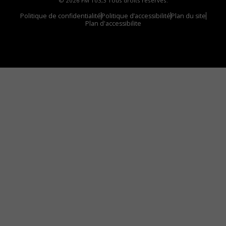
© 2026 FM 103,3 Tous droits réservés.
Politique de confidentialité
Politique d’accessibilité
Plan du site
Plan d'accessibilite
Comment installer notre vignette sur votre
appareil mobile