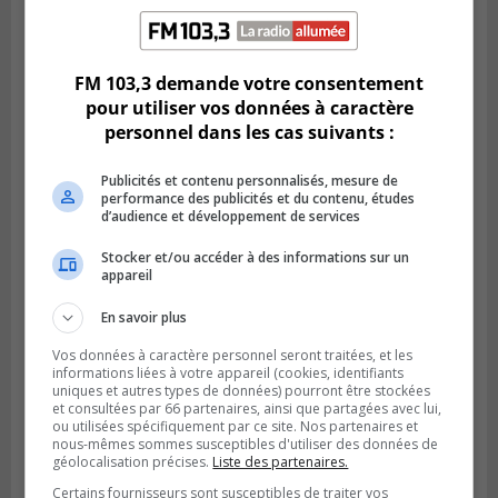
BROSSARD
Publié le 31 juillet 2026 à 12h00
Le transport à la demande du RTL prend
de l’expansion à Brossard
FM 103,3 demande votre consentement
pour utiliser vos données à caractère
personnel dans les cas suivants :
Publicités et contenu personnalisés, mesure de
performance des publicités et du contenu, études
d’audience et développement de services
Stocker et/ou accéder à des informations sur un
appareil
En savoir plus
Vos données à caractère personnel seront traitées, et les
BOUCHERVILLE
informations liées à votre appareil (cookies, identifiants
Publié le 31 juillet 2026 à 06h57
uniques et autres types de données) pourront être stockées
Boucherville veut de la sécurité
et consultées par 66 partenaires, ainsi que partagées avec lui,
ferroviaire sur son territoire
ou utilisées spécifiquement par ce site. Nos partenaires et
nous-mêmes sommes susceptibles d'utiliser des données de
géolocalisation précises.
Liste des partenaires.
Certains fournisseurs sont susceptibles de traiter vos