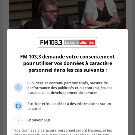
FM 103,3 demande votre consentement
pour utiliser vos données à caractère
personnel dans les cas suivants :
LONGUEUIL
Publié le 4 août 2026 à 08h28
Longueuil demande de reporter une
Publicités et contenu personnalisés, mesure de
élection partielle
performance des publicités et du contenu, études
d’audience et développement de services
Stocker et/ou accéder à des informations sur un
appareil
En savoir plus
Vos données à caractère personnel seront traitées, et les