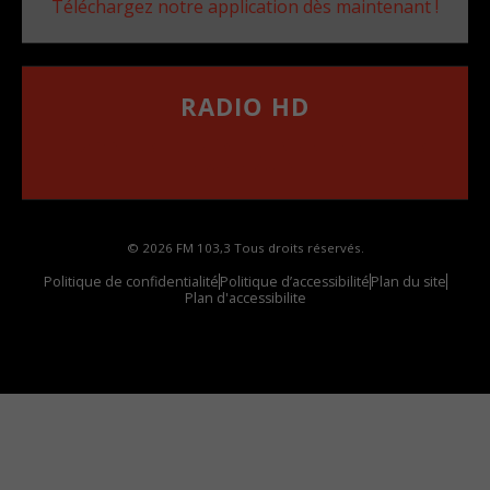
Téléchargez notre application dès maintenant !
RADIO HD
••••••••••••••••••
Comment synthoniser la fréquence HD dans
votre voiture
© 2026 FM 103,3 Tous droits réservés.
Politique de confidentialité
Politique d’accessibilité
Plan du site
Plan d'accessibilite