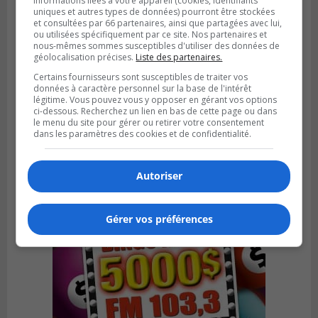
informations liées à votre appareil (cookies, identifiants
uniques et autres types de données) pourront être stockées
et consultées par 66 partenaires, ainsi que partagées avec lui,
ou utilisées spécifiquement par ce site. Nos partenaires et
nous-mêmes sommes susceptibles d'utiliser des données de
géolocalisation précises.
Liste des partenaires.
Certains fournisseurs sont susceptibles de traiter vos
VIEUX-LONGUEUIL
données à caractère personnel sur la base de l'intérêt
Publié le 3 août 2026 à 14h47
Le Livre bleu rassemble 200 curieux à
légitime. Vous pouvez vous y opposer en gérant vos options
ci-dessous. Recherchez un lien en bas de cette page ou dans
Longueuil
le menu du site pour gérer ou retirer votre consentement
dans les paramètres des cookies et de confidentialité.
Autoriser
Gérer vos préférences