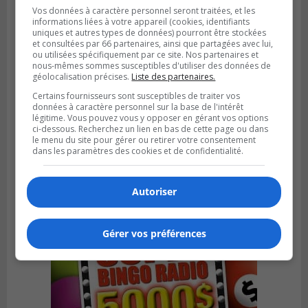
Vos données à caractère personnel seront traitées, et les
informations liées à votre appareil (cookies, identifiants
uniques et autres types de données) pourront être stockées
et consultées par 66 partenaires, ainsi que partagées avec lui,
ou utilisées spécifiquement par ce site. Nos partenaires et
nous-mêmes sommes susceptibles d'utiliser des données de
géolocalisation précises.
Liste des partenaires.
Certains fournisseurs sont susceptibles de traiter vos
données à caractère personnel sur la base de l'intérêt
légitime. Vous pouvez vous y opposer en gérant vos options
ci-dessous. Recherchez un lien en bas de cette page ou dans
Publié le 1 août 2026 à 16h03
Le Festival Kaput propose des activités
le menu du site pour gérer ou retirer votre consentement
dans les paramètres des cookies et de confidentialité.
récupératrices
Autoriser
Gérer vos préférences