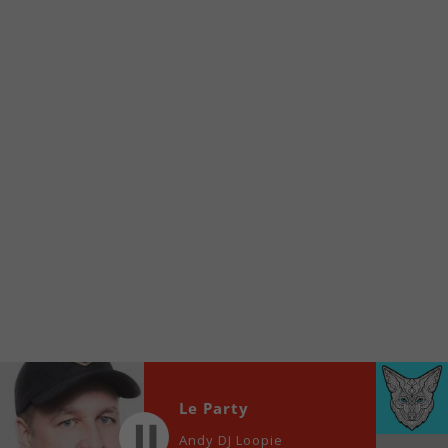
Voici la procédure ;)
À partir de votre téléphone, allez sur le site
internet de la Radio allumée au
www.fm1033.ca
Ensuite cliquez sur l’icône situé au bas de
votre écran
(celui qui représente un carré incluant une
flèche dirigé vers le haut)
Cliquez maintenant sur l’option Ajouter sur
l’écran d’accueil et vous verrez apparaître le
logo du FM 103,3
Faites Enregistrer en haut à droite.
Et voilà! Toutes les infos et l’écoute de votre radio
locale vous sont maintenant accessibles en un clic!
Audio
Le Party
00:00
00:00
Player
Andy DJ Loopie