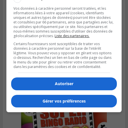
Vos données à caractère personnel seront traitées, et les
informations liées à votre appareil (cookies, identifiants
uniques et autres types de données) pourront être stockées
et consultées par 66 partenaires, ainsi que partagées avec lui,
ou utilisées spécifiquement par ce site. Nos partenaires et
nous-mêmes sommes susceptibles d'utiliser des données de
géolocalisation précises.
Liste des partenaires.
Certains fournisseurs sont susceptibles de traiter vos
données à caractère personnel sur la base de l'intérêt
légitime. Vous pouvez vous y opposer en gérant vos options
BROSSARD
ci-dessous. Recherchez un lien en bas de cette page ou dans
Publié le 2 août 2026 à 12h12
le menu du site pour gérer ou retirer votre consentement
Le Festin culturel rassemblera les familles
dans les paramètres des cookies et de confidentialité.
à Brossard
Autoriser
Gérer vos préférences