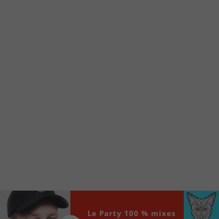
Voici la procédure ;)
À partir de votre téléphone, allez sur le site
internet de la Radio allumée au
www.fm1033.ca
Ensuite cliquez sur l’icône situé au bas de
votre écran
(celui qui représente un carré incluant une
flèche dirigé vers le haut)
Cliquez maintenant sur l’option Ajouter sur
l’écran d’accueil et vous verrez apparaître le
logo du FM 103,3
Faites Enregistrer en haut à droite.
Et voilà! Toutes les infos et l’écoute de votre radio
locale vous sont maintenant accessibles en un clic!
Audio
Le Party 100 % mixes
00:00
00:00