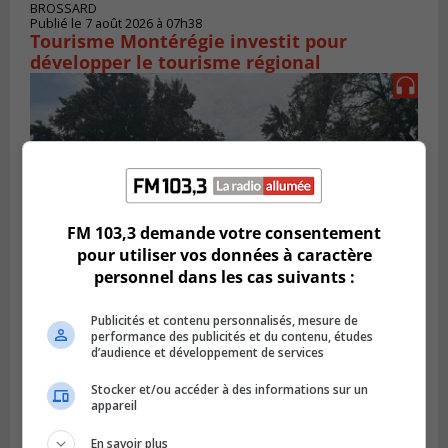
BROSSARD
Publié le 7 août 2026 à 07h38
Tourisme Montérégie investit pour
développer le tourisme régional
FM 103,3 demande votre consentement
pour utiliser vos données à caractère
personnel dans les cas suivants :
Publicités et contenu personnalisés, mesure de
SAINT-HUBERT
performance des publicités et du contenu, études
Publié le 3 août 2026 à 12h00
d’audience et développement de services
L’arrivée du marché saisonnier à Saint-
Hubert
Stocker et/ou accéder à des informations sur un
appareil
En savoir plus