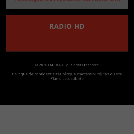
RADIO HD
••••••••••••••••••
Comment synthoniser la fréquence HD dans
votre voiture
© 2026 FM 103,3 Tous droits réservés.
Politique de confidentialité
Politique d’accessibilité
Plan du site
Plan d'accessibilite