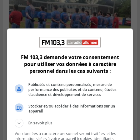
FM 103,3 demande votre consentement
pour utiliser vos données à caractère
personnel dans les cas suivants :
LONGUEUIL
Publié le 6 août 2026 à 05h11
Une poussée tardive propulse les Ducs
Publicités et contenu personnalisés, mesure de
vers la victoire à Laval
performance des publicités et du contenu, études
d’audience et développement de services
Stocker et/ou accéder à des informations sur un
appareil
En savoir plus
Vos données à caractère personnel seront traitées, et les
informations liées à votre appareil (cookies, identifiants