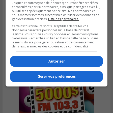
uniques et autres types de données) pourront être stockées
et consultées par 66 partenaires, ainsi que partagées avec lui,
ou utilisées spécifiquement par ce site. Nos partenaires et
nous-mêmes sommes susceptibles d'utiliser des données de
géolocalisation précises.
Liste des partenaires.
LONGUEUIL
Certains fournisseurs sont susceptibles de traiter vos
Publié le 5 août 2026 à 08h38
données à caractère personnel sur la base de l'intérêt
Les Ducs s’inclinent 4‑3 face à ABC 16U
légitime. Vous pouvez vous y opposer en gérant vos options
dans un match serré à Longueuil
ci-dessous. Recherchez un lien en bas de cette page ou dans
le menu du site pour gérer ou retirer votre consentement
dans les paramètres des cookies et de confidentialité.
Autoriser
Gérer vos préférences