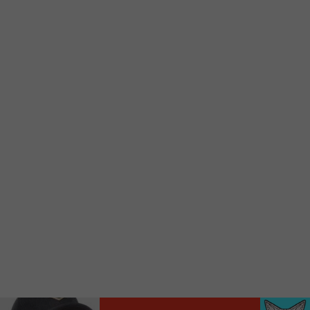
Ajoutez un signet FM 103,3 sur votre écran
d’accueil rapidement.
Voici la procédure ;)
À partir de votre téléphone, allez sur le site
internet de la Radio allumée au
www.fm1033.ca
Ensuite cliquez sur l’icône situé au bas de
votre écran
(celui qui représente un carré incluant une
flèche dirigé vers le haut)
Cliquez maintenant sur l’option Ajouter sur
l’écran d’accueil et vous verrez apparaître le
logo du FM 103,3
Faites Enregistrer en haut à droite.
Et voilà! Toutes les infos et l’écoute de votre radio
locale vous sont maintenant accessibles en un clic!