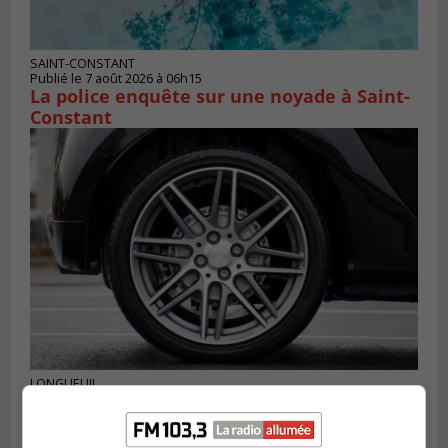
SAINT-CONSTANT
Publié le 7 août 2026 à 06h15
La police enquête sur une noyade à Saint-
Constant
LONGUEUIL
Publié le 6 août 2026 à 11h58
Des jeunes ciblent la Montérégie pour
le Défi écrou de roue