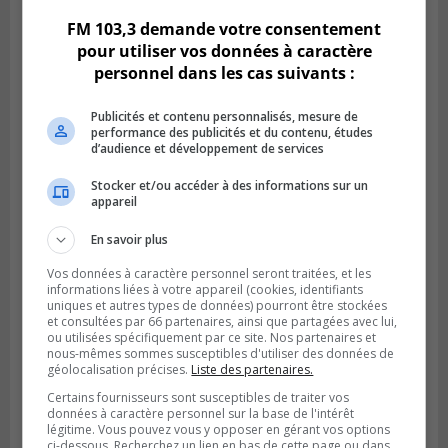
FM 103,3 demande votre consentement
pour utiliser vos données à caractère
personnel dans les cas suivants :
Publicités et contenu personnalisés, mesure de
performance des publicités et du contenu, études
d’audience et développement de services
Stocker et/ou accéder à des informations sur un
appareil
En savoir plus
Publié le 6 août 2026 à 05h39
La grenade du camping du lac Cristal était
Vos données à caractère personnel seront traitées, et les
informations liées à votre appareil (cookies, identifiants
inoffensive
uniques et autres types de données) pourront être stockées
et consultées par 66 partenaires, ainsi que partagées avec lui,
ou utilisées spécifiquement par ce site. Nos partenaires et
nous-mêmes sommes susceptibles d'utiliser des données de
géolocalisation précises.
Liste des partenaires.
Certains fournisseurs sont susceptibles de traiter vos
données à caractère personnel sur la base de l'intérêt
légitime. Vous pouvez vous y opposer en gérant vos options
ci-dessous. Recherchez un lien en bas de cette page ou dans