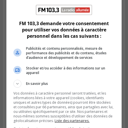
SAINT-LAMBERT
Publié le 5 août 2026 à 08h23
De la fibrose kystique à l’Ironman : le
FM 103,3 demande votre consentement
parcours inspirant d’Emma Fontaine
pour utiliser vos données à caractère
personnel dans les cas suivants :
Publicités et contenu personnalisés, mesure de
performance des publicités et du contenu, études
d’audience et développement de services
Stocker et/ou accéder à des informations sur un
appareil
En savoir plus
Vos données à caractère personnel seront traitées, et les
informations liées à votre appareil (cookies, identifiants
uniques et autres types de données) pourront être stockées
Publié le 4 août 2026 à 13h18
et consultées par 66 partenaires, ainsi que partagées avec lui,
Des fromages de la Laiterie Coaticook
ou utilisées spécifiquement par ce site. Nos partenaires et
rappelés par l’ACIA
nous-mêmes sommes susceptibles d'utiliser des données de
géolocalisation précises.
Liste des partenaires.