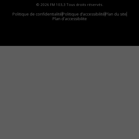
© 2026 FM 103,3 Tous droits réservés.
Politique de confidentialité
Politique d’accessibilité
Plan du site
Plan d'accessibilite
Comment installer notre vignette sur votre
appareil mobile