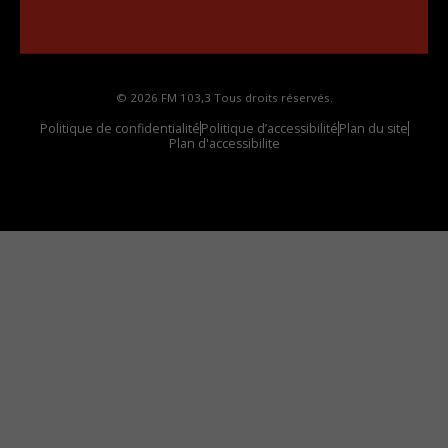
Comment synthoniser la fréquence HD dans
votre voiture
© 2026 FM 103,3 Tous droits réservés.
Politique de confidentialité
Politique d’accessibilité
Plan du site
Plan d'accessibilite