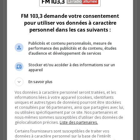
La grenade du camping du lac Cristal était
inoffensive
FM 103,3 demande votre consentement
pour utiliser vos données à caractère
personnel dans les cas suivants :
Publicités et contenu personnalisés, mesure de
performance des publicités et du contenu, études
d’audience et développement de services
Stocker et/ou accéder à des informations sur un
appareil
En savoir plus
Vos données à caractère personnel seront traitées, et les
Publié le 5 août 2026 à 09h42
informations liées à votre appareil (cookies, identifiants
La SQ lance un appel à la population pour
uniques et autres types de données) pourront être stockées
retrouver un homme disparu
et consultées par 66 partenaires, ainsi que partagées avec lui,
ou utilisées spécifiquement par ce site. Nos partenaires et
nous-mêmes sommes susceptibles d'utiliser des données de
géolocalisation précises.
Liste des partenaires.
Certains fournisseurs sont susceptibles de traiter vos
données à caractère personnel sur la base de l'intérêt