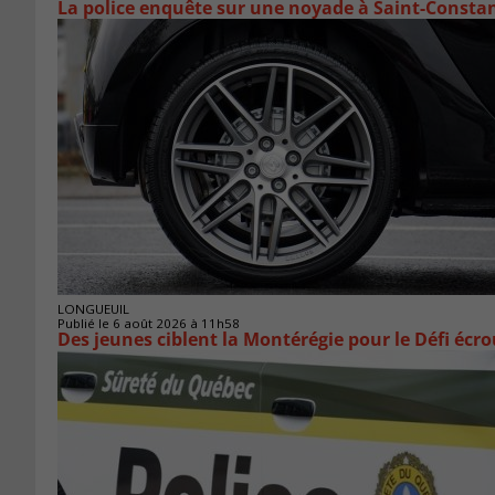
La police enquête sur une noyade à Saint-Consta
LONGUEUIL
Publié le 6 août 2026 à 11h58
Des jeunes ciblent la Montérégie pour le Défi écr