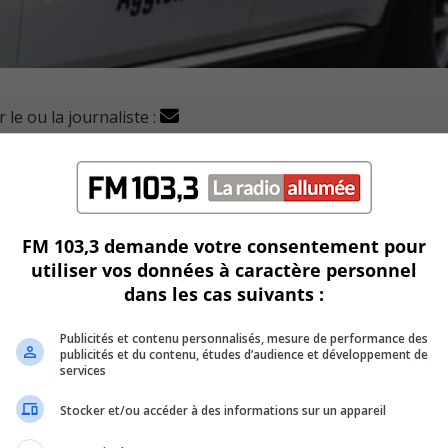
 le ou la journaliste :
euil mène une enquête pour déterminer les circonstances
nche à lundi.
n du boulevard Guimond et de la Métropole à Longueuil.
FM 103,3 demande votre consentement pour
utiliser vos données à caractère personnel
 du Canadian National (CN).
dans les cas suivants :
eur, un homme dans la vingtaine, aurait pris la fuite à pie
Publicités et contenu personnalisés, mesure de performance des
publicités et du contenu, études d’audience et développement de
services
Stocker et/ou accéder à des informations sur un appareil