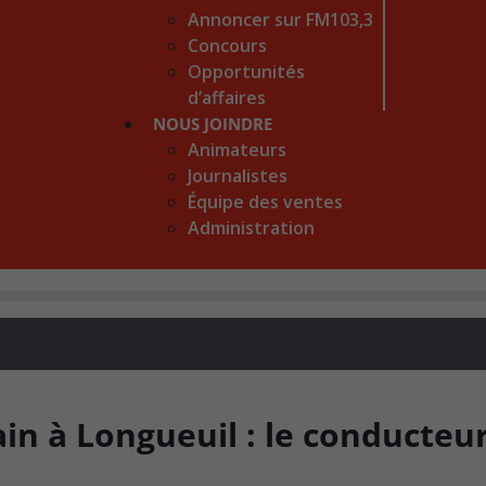
Annoncer sur FM103,3
Concours
Opportunités
d’affaires
NOUS JOINDRE
Animateurs
Journalistes
Équipe des ventes
Administration
in à Longueuil : le conducteu