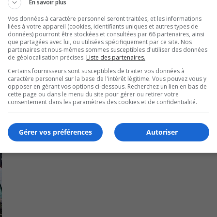
 sur place et a été blessée.
En savoir plus
Vos données à caractère personnel seront traitées, et les informations
es autorités lorsqu’il est revenu sur les lieux de l’accident.
liées à votre appareil (cookies, identifiants uniques et autres types de
données) pourront être stockées et consultées par 66 partenaires, ainsi
tés affaiblies et de fuite.
que partagées avec lui, ou utilisées spécifiquement par ce site. Nos
partenaires et nous-mêmes sommes susceptibles d'utiliser des données
de géolocalisation précises.
Liste des partenaires.
opole est actuellement fermé à la circulation entre le bo
Certains fournisseurs sont susceptibles de traiter vos données à
caractère personnel sur la base de l'intérêt légitime. Vous pouvez vous y
opposer en gérant vos options ci-dessous. Recherchez un lien en bas de
cette page ou dans le menu du site pour gérer ou retirer votre
consentement dans les paramètres des cookies et de confidentialité.
Gérer vos préférences
Autoriser