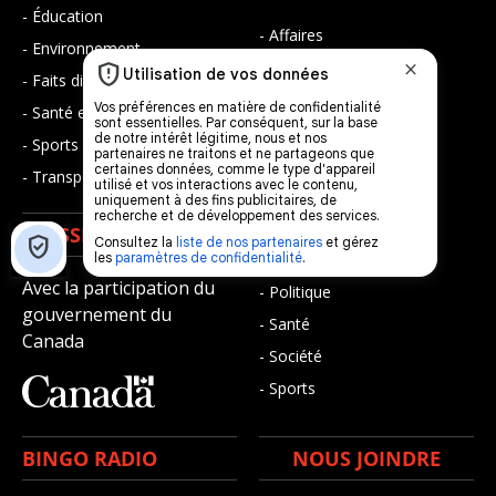
- Éducation
- Affaires
- Environnement
- Art de vivre
- Faits divers
- Bien-être
- Santé et bien-être
- Emploi
- Sports
- Finances
- Transport / Circulation
- Infos citoyennes
- Loisirs
ÉMISSIONS
- Musique
Avec la participation du
- Politique
gouvernement du
- Santé
Canada
- Société
- Sports
BINGO RADIO
NOUS JOINDRE