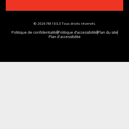
votre voiture
© 2026 FM 103,3 Tous droits réservés.
Politique de confidentialité
Politique d’accessibilité
Plan du site
Plan d'accessibilite
Comment installer notre vignette sur votre