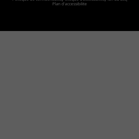
Plan d'accessibilite
Comment installer notre vignette sur votre
appareil mobile
Vous avez envie d’écouter le FM 103,3 ou notre