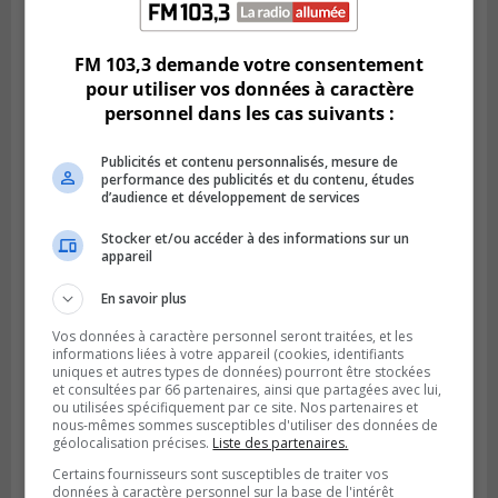
Publié le 6 août 2026 à 11h58
Des jeunes ciblent la Montérégie pour
le Défi écrou de roue
FM 103,3 demande votre consentement
pour utiliser vos données à caractère
personnel dans les cas suivants :
Publicités et contenu personnalisés, mesure de
performance des publicités et du contenu, études
d’audience et développement de services
Stocker et/ou accéder à des informations sur un
appareil
En savoir plus
Vos données à caractère personnel seront traitées, et les
Publié le 6 août 2026 à 05h39
informations liées à votre appareil (cookies, identifiants
La grenade du camping du lac Cristal était
uniques et autres types de données) pourront être stockées
inoffensive
et consultées par 66 partenaires, ainsi que partagées avec lui,
ou utilisées spécifiquement par ce site. Nos partenaires et
nous-mêmes sommes susceptibles d'utiliser des données de
géolocalisation précises.
Liste des partenaires.
Certains fournisseurs sont susceptibles de traiter vos
données à caractère personnel sur la base de l'intérêt