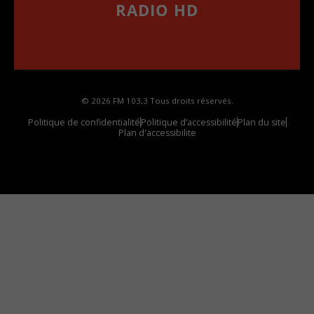
RADIO HD
••••••••••••••••••
Comment synthoniser la fréquence HD dans
votre voiture
© 2026 FM 103,3 Tous droits réservés.
Politique de confidentialité
Politique d’accessibilité
Plan du site
Plan d'accessibilite