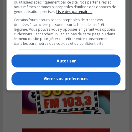
ou utilisées spécifiquement par ce site. Nos partenaires et
nous-mêmes sommes susceptibles d'utiliser des données de
SAINT-HUBERT
géolocalisation précises.
Liste des partenaires.
Publié le 6 août 2026 à 09h39
Longueuil injecte 1,5 M$ pour moderniser
Certains fournisseurs sont susceptibles de traiter vos
deux stations de pompage
données à caractère personnel sur la base de l'intérêt
légitime. Vous pouvez vous y opposer en gérant vos options
ci-dessous. Recherchez un lien en bas de cette page ou dans
le menu du site pour gérer ou retirer votre consentement
dans les paramètres des cookies et de confidentialité.
Autoriser
Gérer vos préférences