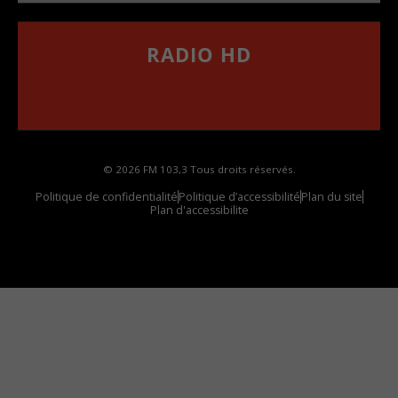
RADIO HD
••••••••••••••••••
Comment synthoniser la fréquence HD dans
votre voiture
© 2026 FM 103,3 Tous droits réservés.
Politique de confidentialité
Politique d’accessibilité
Plan du site
Plan d'accessibilite