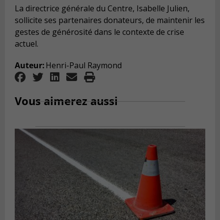
La directrice gé
n
érale
du Centre, Isabelle Julien,
sollicite ses partenaires donateurs, de maintenir les
gestes de gé
n
é
rosit
é dans le contexte de crise
actuel.
Auteur:
Henri-Paul Raymond
Vous aimerez aussi