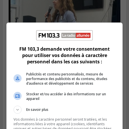
FM 103,3 demande votre consentement
pour utiliser vos données à caractère
personnel dans les cas suivants :
Publié le 6 juillet 2026 à 11h18
Climat Québec dévoile deux candidats
Publicités et contenu personnalisés, mesure de
pour l’Agglomération
performance des publicités et du contenu, études
d’audience et développement de services
Stocker et/ou accéder à des informations sur un
appareil
En savoir plus
Vos données à caractère personnel seront traitées, et les
informations liées à votre appareil (cookies, identifiants
uniques et autres types de données) pourront être stockées