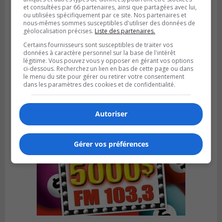
et consultées par 66 partenaires, ainsi que partagées avec lui,
ou utilisées spécifiquement par ce site. Nos partenaires et
nous-mêmes sommes susceptibles d'utiliser des données de
géolocalisation précises.
Liste des partenaires.
Publié le 6 juillet 2026 à 09h33
Certains fournisseurs sont susceptibles de traiter vos
Longueuil conclue un contrat pour
données à caractère personnel sur la base de l'intérêt
légitime. Vous pouvez vous y opposer en gérant vos options
valoriser des cendres d’incinération
ci-dessous. Recherchez un lien en bas de cette page ou dans
le menu du site pour gérer ou retirer votre consentement
dans les paramètres des cookies et de confidentialité.
Autoriser
Gérer vos préférences