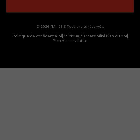
votre voiture
© 2026 FM 103,3 Tous droits réservés.
Politique de confidentialité
Politique d’accessibilité
Plan du site
Plan d'accessibilite
Comment installer notre vignette sur votre