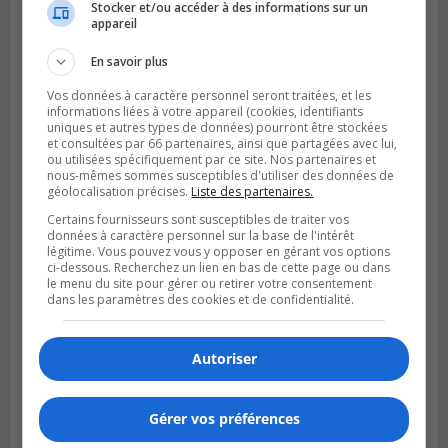
Stocker et/ou accéder à des informations sur un
LA PRAIRIE
appareil
Publié le 5 août 2026 à 11h59
La Prairie loue des espaces de glace
En savoir plus
jusqu’en avril 2027
Vos données à caractère personnel seront traitées, et les
informations liées à votre appareil (cookies, identifiants
uniques et autres types de données) pourront être stockées
et consultées par 66 partenaires, ainsi que partagées avec lui,
ou utilisées spécifiquement par ce site. Nos partenaires et
nous-mêmes sommes susceptibles d'utiliser des données de
géolocalisation précises.
Liste des partenaires.
Certains fournisseurs sont susceptibles de traiter vos
données à caractère personnel sur la base de l'intérêt
légitime. Vous pouvez vous y opposer en gérant vos options
ci-dessous. Recherchez un lien en bas de cette page ou dans
le menu du site pour gérer ou retirer votre consentement
dans les paramètres des cookies et de confidentialité.
LONGUEUIL
Publié le 5 août 2026 à 08h38
Autoriser
Les Ducs s’inclinent 4‑3 face à ABC 16U
dans un match serré à Longueuil
Gérer vos préférences