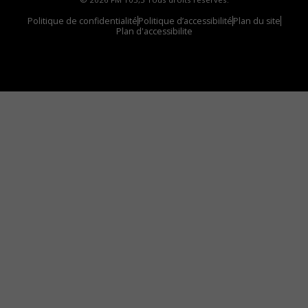
Politique de confidentialité
Politique d’accessibilité
Plan du site
Plan d'accessibilite
Comment installer notre vignette sur votre
appareil mobile