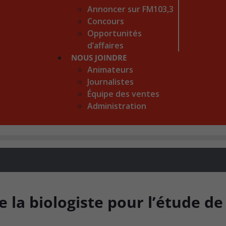
Annoncer sur FM103,3
Concours
Opportunités
d’affaires
NOUS JOINDRE
Animateurs
Journalistes
Équipe des ventes
Administration
e la biologiste pour l’étude de