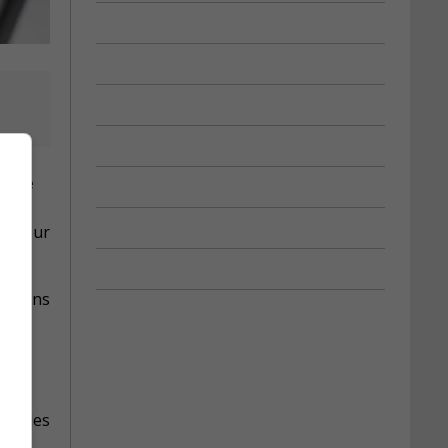
quée
es de
es pour
ru dans
nnelles