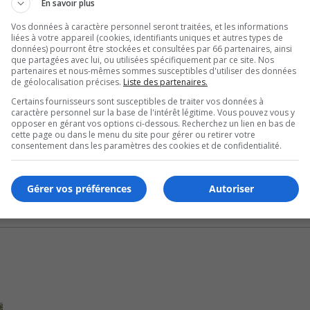
En savoir plus
Vos données à caractère personnel seront traitées, et les informations
ence politique, tandis que des groupes écologistes deman
liées à votre appareil (cookies, identifiants uniques et autres types de
données) pourront être stockées et consultées par 66 partenaires, ainsi
 du droit de l’environnement a intenté une action en justi
que partagées avec lui, ou utilisées spécifiquement par ce site. Nos
partenaires et nous-mêmes sommes susceptibles d'utiliser des données
de géolocalisation précises.
Liste des partenaires.
Certains fournisseurs sont susceptibles de traiter vos données à
caractère personnel sur la base de l'intérêt légitime. Vous pouvez vous y
opposer en gérant vos options ci-dessous. Recherchez un lien en bas de
cette page ou dans le menu du site pour gérer ou retirer votre
consentement dans les paramètres des cookies et de confidentialité.
Gérer vos préférences
Autoriser