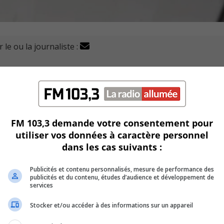
 le ou la journaliste :
u Québec (SPGQ) prend la défense de la biologiste impli
rgentes sur le site de construction de l'usine de cellul
irme que la biologiste n’a pas subi de pressions politiqu
FM 103,3 demande votre consentement pour
de l’opposition.
utiliser vos données à caractère personnel
dans les cas suivants :
ifiques utilisées dans une analyse précédente avaient dispa
Publicités et contenu personnalisés, mesure de performance des
publicités et du contenu, études d’audience et développement de
services
sans ingérence politique.
Stocker et/ou accéder à des informations sur un appareil
s exprimé des doutes quant au respect des normes professio