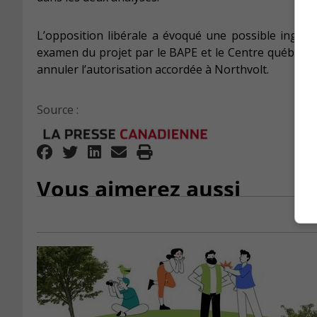
L’opposition libérale a évoqué une possible ingér
examen du projet par le BAPE et le Centre québécois
annuler l’autorisation accordée à Northvolt.
Source :
Vous aimerez aussi