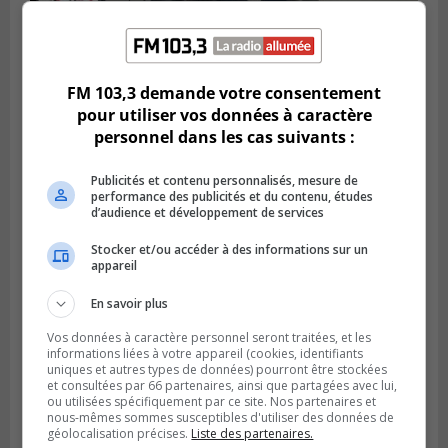
Publié le 6 juillet 2026 à 11h18
FM 103,3 demande votre consentement
Climat Québec dévoile deux candidats
pour utiliser vos données à caractère
pour l’Agglomération
personnel dans les cas suivants :
Publicités et contenu personnalisés, mesure de
performance des publicités et du contenu, études
d’audience et développement de services
Stocker et/ou accéder à des informations sur un
appareil
En savoir plus
Vos données à caractère personnel seront traitées, et les
informations liées à votre appareil (cookies, identifiants
uniques et autres types de données) pourront être stockées
Publié le 6 juillet 2026 à 09h33
et consultées par 66 partenaires, ainsi que partagées avec lui,
Longueuil conclue un contrat pour
ou utilisées spécifiquement par ce site. Nos partenaires et
nous-mêmes sommes susceptibles d'utiliser des données de
valoriser des cendres d’incinération
géolocalisation précises.
Liste des partenaires.