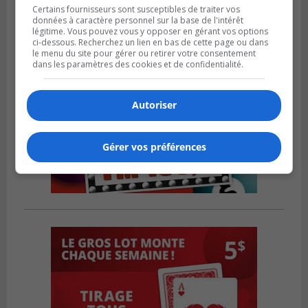
Certains fournisseurs sont susceptibles de traiter vos
données à caractère personnel sur la base de l'intérêt
légitime. Vous pouvez vous y opposer en gérant vos options
ci-dessous. Recherchez un lien en bas de cette page ou dans
le menu du site pour gérer ou retirer votre consentement
dans les paramètres des cookies et de confidentialité.
Autoriser
Gérer vos préférences