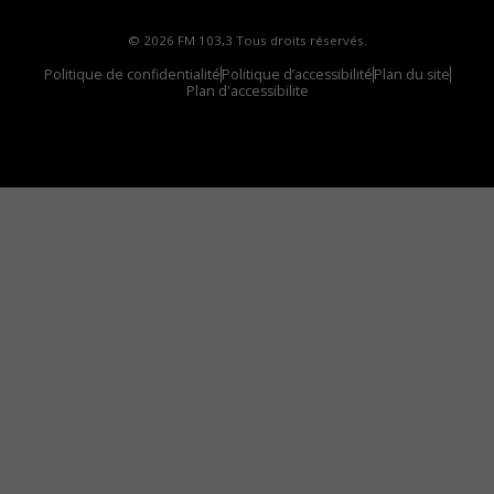
© 2026 FM 103,3 Tous droits réservés.
Politique de confidentialité
Politique d’accessibilité
Plan du site
Plan d'accessibilite
Comment installer notre vignette sur votre
appareil mobile