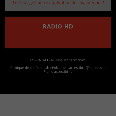
Téléchargez notre application dès maintenant !
RADIO HD
••••••••••••••••••
Comment synthoniser la fréquence HD dans
votre voiture
© 2026 FM 103,3 Tous droits réservés.
Politique de confidentialité
Politique d’accessibilité
Plan du site
Plan d'accessibilite