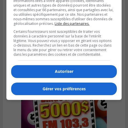
informations liées à votre appareil (cookies, identifiants
uniques et autres types de données) pourront être stockées
et consultées par 66 partenaires, ainsi que partagées avec lui,
ou utilisées spécifiquement par ce site. Nos partenaires et
nous-mêmes sommes susceptibles d'utiliser des données de
géolocalisation précises.
Liste des partenaires.
Certains fournisseurs sont susceptibles de traiter vos
données à caractère personnel sur la base de l'intérêt
Publié le 6 août 2026 à 05h39
légitime. Vous pouvez vous y opposer en gérant vos options
La grenade du camping du lac Cristal était
ci-dessous. Recherchez un lien en bas de cette page ou dans
inoffensive
le menu du site pour gérer ou retirer votre consentement
dans les paramètres des cookies et de confidentialité.
Autoriser
Gérer vos préférences