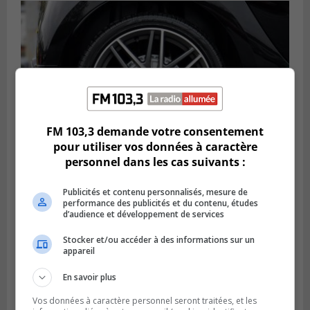
FM 103,3 demande votre consentement
pour utiliser vos données à caractère
personnel dans les cas suivants :
LONGUEUIL
Publié le 6 août 2026 à 11h58
Publicités et contenu personnalisés, mesure de
Des jeunes ciblent la Montérégie pour
performance des publicités et du contenu, études
le Défi écrou de roue
d’audience et développement de services
Stocker et/ou accéder à des informations sur un
appareil
En savoir plus
Vos données à caractère personnel seront traitées, et les