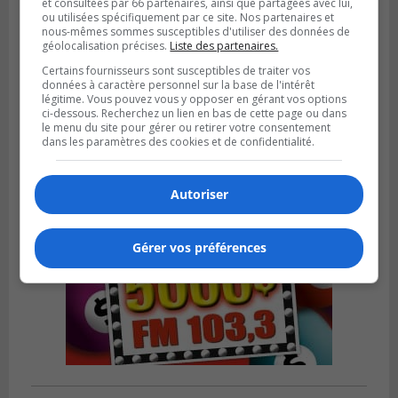
et consultées par 66 partenaires, ainsi que partagées avec lui,
ou utilisées spécifiquement par ce site. Nos partenaires et
nous-mêmes sommes susceptibles d'utiliser des données de
géolocalisation précises.
Liste des partenaires.
BOUCHERVILLE
Publié le 5 août 2026 à 06h54
Certains fournisseurs sont susceptibles de traiter vos
La SQ recense 18 décès pendant les
données à caractère personnel sur la base de l'intérêt
vacances de la construction
légitime. Vous pouvez vous y opposer en gérant vos options
ci-dessous. Recherchez un lien en bas de cette page ou dans
le menu du site pour gérer ou retirer votre consentement
dans les paramètres des cookies et de confidentialité.
Autoriser
Gérer vos préférences