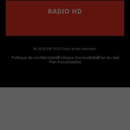
RADIO HD
••••••••••••••••••
Comment synthoniser la fréquence HD dans
votre voiture
© 2026 FM 103,3 Tous droits réservés.
Politique de confidentialité
Politique d’accessibilité
Plan du site
Plan d'accessibilite