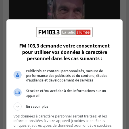
FM 103,3 demande votre consentement
pour utiliser vos données à caractère
Publié le 5 août 2026 à 09h42
personnel dans les cas suivants :
La SQ lance un appel à la population pour
retrouver un homme disparu
Publicités et contenu personnalisés, mesure de
performance des publicités et du contenu, études
d’audience et développement de services
Stocker et/ou accéder à des informations sur un
appareil
En savoir plus
Vos données à caractère personnel seront traitées, et les
informations liées à votre appareil (cookies, identifiants
uniques et autres types de données) pourront être stockées