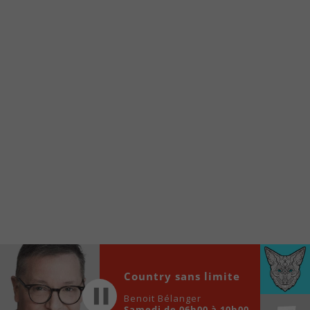
Voici la procédure ;)
À partir de votre téléphone, allez sur le site
internet de la Radio allumée au
www.fm1033.ca
Ensuite cliquez sur l’icône situé au bas de
votre écran
(celui qui représente un carré incluant une
flèche dirigé vers le haut)
Cliquez maintenant sur l’option Ajouter sur
l’écran d’accueil et vous verrez apparaître le
logo du FM 103,3
Faites Enregistrer en haut à droite.
Et voilà! Toutes les infos et l’écoute de votre radio
locale vous sont maintenant accessibles en un clic!
Audio
Country sans limite
00:00
00:00
Player
Benoit Bélanger
Samedi de 06h00 à 10h00