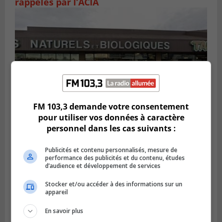
rappelés par l’ACIA
FM 103,3 demande votre consentement
pour utiliser vos données à caractère
personnel dans les cas suivants :
BROSSARD
Publié le 2 août 2026 à 23h04
Rappel de quatre produits alimentaires à
Publicités et contenu personnalisés, mesure de
performance des publicités et du contenu, études
Brossard
d’audience et développement de services
Stocker et/ou accéder à des informations sur un
appareil
En savoir plus