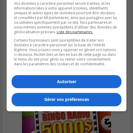
Vos données à caractère personnel seront traitées, et les
informations liées à votre appareil (cookies, identifiants
uniques et autres types de données) pourront être stockées
et consultées par 66 partenaires, ainsi que partagées avec lui,
ou utilisées spécifiquement par ce site. Nos partenaires et
nous-mêmes sommes susceptibles d'utiliser des données de
géolocalisation précises.
Liste des partenaires.
Certains fournisseurs sont susceptibles de traiter vos
GREENFIELD PARK
données à caractère personnel sur la base de l'intérêt
Publié le 31 juillet 2026 à 16h45
légitime. Vous pouvez vous y opposer en gérant vos options
Des firmes de Longueuil vont participer
ci-dessous. Recherchez un lien en bas de cette page ou dans
aux méga-travaux de l’hôpital Charles-
le menu du site pour gérer ou retirer votre consentement
Le Moyne
dans les paramètres des cookies et de confidentialité.
Autoriser
Gérer vos préférences