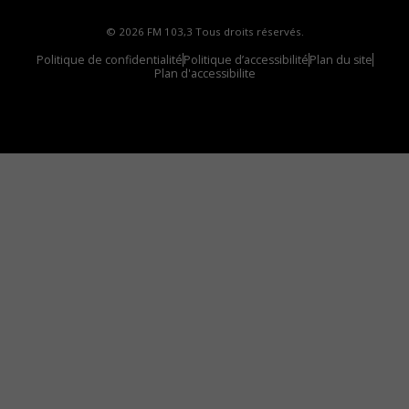
© 2026 FM 103,3 Tous droits réservés.
Politique de confidentialité
Politique d’accessibilité
Plan du site
Plan d'accessibilite
Comment installer notre vignette sur votre
appareil mobile