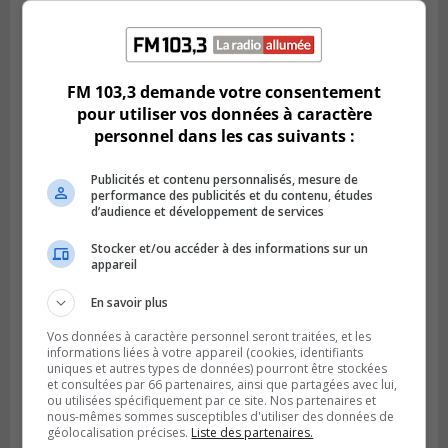
SAINT-BRUNO-DE-MONTARVILLE
Publié le 2 août 2026 à 08h06
La Fête des parcs est de retour à Saint-
FM 103,3 demande votre consentement
Bruno
pour utiliser vos données à caractère
personnel dans les cas suivants :
Publicités et contenu personnalisés, mesure de
performance des publicités et du contenu, études
d’audience et développement de services
Stocker et/ou accéder à des informations sur un
appareil
En savoir plus
Vos données à caractère personnel seront traitées, et les
informations liées à votre appareil (cookies, identifiants
SAINT-CATHERINE
uniques et autres types de données) pourront être stockées
Publié le 30 juillet 2026 à 07h58
et consultées par 66 partenaires, ainsi que partagées avec lui,
Sainte-Catherine prolonge son aide
ou utilisées spécifiquement par ce site. Nos partenaires et
nous-mêmes sommes susceptibles d'utiliser des données de
financière au Complexe Le Partage
géolocalisation précises.
Liste des partenaires.