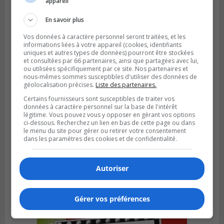
appareil
Des jeunes ciblent la Montérégie pour
le Défi écrou de roue
En savoir plus
Vos données à caractère personnel seront traitées, et les
informations liées à votre appareil (cookies, identifiants
uniques et autres types de données) pourront être stockées
et consultées par 66 partenaires, ainsi que partagées avec lui,
ou utilisées spécifiquement par ce site. Nos partenaires et
nous-mêmes sommes susceptibles d'utiliser des données de
géolocalisation précises.
Liste des partenaires.
Certains fournisseurs sont susceptibles de traiter vos
données à caractère personnel sur la base de l'intérêt
légitime. Vous pouvez vous y opposer en gérant vos options
ci-dessous. Recherchez un lien en bas de cette page ou dans
le menu du site pour gérer ou retirer votre consentement
dans les paramètres des cookies et de confidentialité.
Publié le 6 août 2026 à 05h39
La grenade du camping du lac Cristal était
Autoriser
inoffensive
Gérer vos préférences