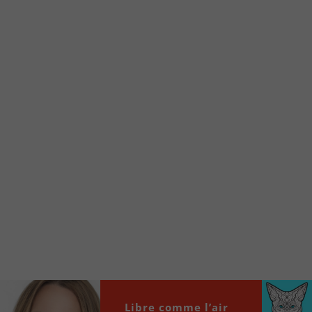
d’accueil rapidement.
Voici la procédure ;)
À partir de votre téléphone, allez sur le site
internet de la Radio allumée au
www.fm1033.ca
Ensuite cliquez sur l’icône situé au bas de
votre écran
(celui qui représente un carré incluant une
flèche dirigé vers le haut)
Cliquez maintenant sur l’option Ajouter sur
l’écran d’accueil et vous verrez apparaître le
logo du FM 103,3
Faites Enregistrer en haut à droite.
Et voilà! Toutes les infos et l’écoute de votre radio
locale vous sont maintenant accessibles en un clic!
Audio
Libre comme l’air