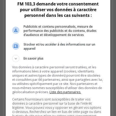
FM 103,3 demande votre consentement
pour utiliser vos données à caractère
SAINT-CONSTANT
Publié le 7 août 2026 à 06h15
personnel dans les cas suivants :
La police enquête sur une noyade à Saint-
Constant
Publicités et contenu personnalisés, mesure de
performance des publicités et du contenu, études
d’audience et développement de services
Stocker et/ou accéder à des informations sur un
appareil
En savoir plus
Vos données à caractère personnel seront traitées, et les
informations liées à votre appareil (cookies, identifiants
uniques et autres types de données) pourront être stockées
et consultées par 66 partenaires, ainsi que partagées avec lui,
ou utilisées spécifiquement par ce site. Nos partenaires et
nous-mêmes sommes susceptibles d'utiliser des données de
géolocalisation précises.
Liste des partenaires.
LONGUEUIL
Publié le 6 août 2026 à 11h58
Certains fournisseurs sont susceptibles de traiter vos
Des jeunes ciblent la Montérégie pour
données à caractère personnel sur la base de l'intérêt
le Défi écrou de roue
légitime. Vous pouvez vous y opposer en gérant vos options
ci-dessous. Recherchez un lien en bas de cette page ou dans
le menu du site pour gérer ou retirer votre consentement