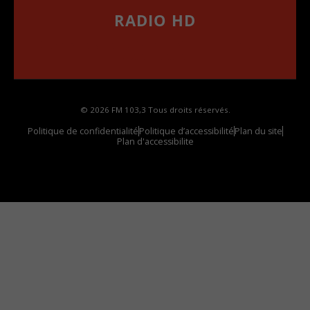
RADIO HD
••••••••••••••••••
Comment synthoniser la fréquence HD dans
votre voiture
© 2026 FM 103,3 Tous droits réservés.
Politique de confidentialité
Politique d’accessibilité
Plan du site
Plan d'accessibilite