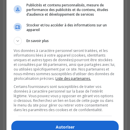
Publicités et contenu personnalisés, mesure de
performance des publicités et du contenu, études
d’audience et développement de services
Publié le 6 août 2026 à 05h39
La grenade du camping du lac Cristal était
Stocker et/ou accéder à des informations sur un
inoffensive
appareil
En savoir plus
Vos données à caractère personnel seront traitées, et les
informations liées à votre appareil (cookies, identifiants
uniques et autres types de données) pourront être stockées
et consultées par 66 partenaires, ainsi que partagées avec lui,
ou utilisées spécifiquement par ce site. Nos partenaires et
nous-mêmes sommes susceptibles d'utiliser des données de
géolocalisation précises.
Liste des partenaires.
Certains fournisseurs sont susceptibles de traiter vos
données à caractère personnel sur la base de l'intérêt
légitime. Vous pouvez vous y opposer en gérant vos options
ci-dessous. Recherchez un lien en bas de cette page ou dans
le menu du site pour gérer ou retirer votre consentement
dans les paramètres des cookies et de confidentialité.
Autoriser