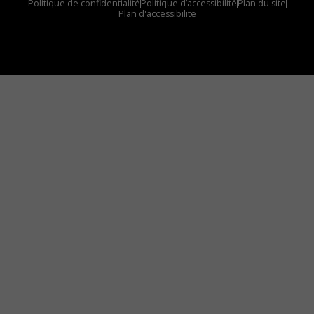
Politique de confidentialité
Politique d’accessibilité
Plan du site
Plan d'accessibilite
Comment installer notre vignette sur votre
appareil mobile
Vous avez envie d’écouter le FM 103,3 ou notre