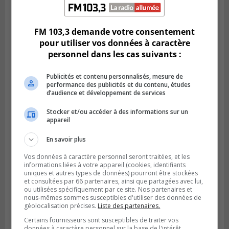
LONGUEUIL
Publié le 6 août 2026 à 11h58
Des jeunes ciblent la Montérégie pour
le Défi écrou de roue
FM 103,3 demande votre consentement
pour utiliser vos données à caractère
personnel dans les cas suivants :
Publicités et contenu personnalisés, mesure de
performance des publicités et du contenu, études
d’audience et développement de services
Stocker et/ou accéder à des informations sur un
appareil
En savoir plus
Vos données à caractère personnel seront traitées, et les
Publié le 6 août 2026 à 05h39
informations liées à votre appareil (cookies, identifiants
La grenade du camping du lac Cristal était
uniques et autres types de données) pourront être stockées
et consultées par 66 partenaires, ainsi que partagées avec lui,
inoffensive
ou utilisées spécifiquement par ce site. Nos partenaires et
nous-mêmes sommes susceptibles d'utiliser des données de
géolocalisation précises.
Liste des partenaires.
Certains fournisseurs sont susceptibles de traiter vos
données à caractère personnel sur la base de l'intérêt