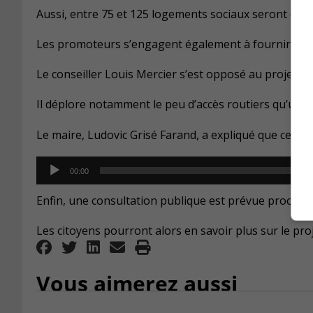
Aussi, entre 75 et 125 logements sociaux seront const
Les promoteurs s’engagent également à fournir 10%
Le conseiller Louis Mercier s’est opposé au projet mo
Il déplore notamment le peu d’accès routiers qu’utilis
Le maire, Ludovic Grisé Farand, a expliqué que ce dév
Audio
00:00
Player
Enfin, une consultation publique est prévue prochai
Les citoyens pourront alors en savoir plus sur le pro
Vous aimerez aussi