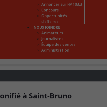
Annoncer sur FM103,3
Concours
Opportunités
d’affaires
NOUS JOINDRE
Animateurs
Journalistes
Équipe des ventes
Administration
onifié à Saint-Bruno