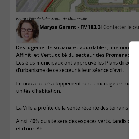
Photo : Ville de Saint-Bruno-de-Montarville
|
Maryse Garant - FM103,3
Contacter le ou 
Des logements sociaux et abordables, une nouvelle
Affiniti et Vertuocité du secteur des Promenades,
Les élus municipaux ont approuvé les Plans directeu
d’urbanisme de ce secteur à leur séance d’avril.
Le nouveau développement sera aménagé derrière le 
unités d’habitation.
La Ville a profité de la vente récente des terrains à 
Ainsi, 40% du site sera des espaces verts, tandis qu’u
et d’un CPE.