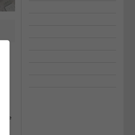
rs
r
800
imaire