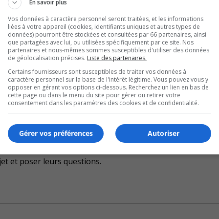
En savoir plus
ruits dans ce quartier.
Vos données à caractère personnel seront traitées, et les informations
liées à votre appareil (cookies, identifiants uniques et autres types de
 de logements abordables.
données) pourront être stockées et consultées par 66 partenaires, ainsi
que partagées avec lui, ou utilisées spécifiquement par ce site. Nos
partenaires et nous-mêmes sommes susceptibles d'utiliser des données
difié.
de géolocalisation précises.
Liste des partenaires.
Certains fournisseurs sont susceptibles de traiter vos données à
eront les milliers de citoyens qui vivront dans ce secteur.
caractère personnel sur la base de l'intérêt légitime. Vous pouvez vous y
opposer en gérant vos options ci-dessous. Recherchez un lien en bas de
eloppement doit voir le jour.
cette page ou dans le menu du site pour gérer ou retirer votre
consentement dans les paramètres des cookies et de confidentialité.
U
00:00
U
Gérer vos préférences
Autoriser
Ar
nement.
ke
jet et poser leurs questions.
to
in
or
de
vo