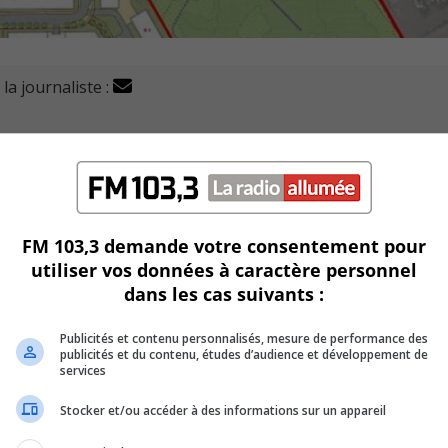
la journaliste :
 école primaire et un CPE seront intégrés aux écoquartie
 à Saint-Bruno-de-Montarville.
rs d’aménagement révisés relatifs au Programme particulie
FM 103,3 demande votre consentement pour
utiliser vos données à caractère personnel
magasin Wal-Mart et prévoit la construction de près de 3 
dans les cas suivants :
Publicités et contenu personnalisés, mesure de performance des
de nouveaux propriétaires pour bonifier le projet.
publicités et du contenu, études d’audience et développement de
services
n terrain est dédié à la construction d’une nouvelle école pr
Stocker et/ou accéder à des informations sur un appareil