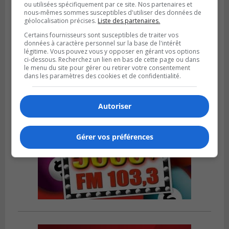
ou utilisées spécifiquement par ce site. Nos partenaires et
nous-mêmes sommes susceptibles d'utiliser des données de
LONGUEUIL
géolocalisation précises.
Liste des partenaires.
Publié le 5 août 2026 à 13h50
Le Mois de l’archéologie bat son plein sur
Certains fournisseurs sont susceptibles de traiter vos
la Rive-Sud de Montréal
données à caractère personnel sur la base de l'intérêt
légitime. Vous pouvez vous y opposer en gérant vos options
ci-dessous. Recherchez un lien en bas de cette page ou dans
le menu du site pour gérer ou retirer votre consentement
dans les paramètres des cookies et de confidentialité.
Autoriser
Gérer vos préférences