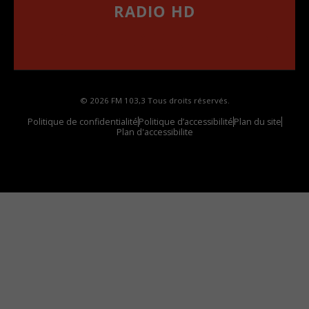
RADIO HD
••••••••••••••••••
Comment synthoniser la fréquence HD dans
votre voiture
© 2026 FM 103,3 Tous droits réservés.
Politique de confidentialité
Politique d’accessibilité
Plan du site
Plan d'accessibilite