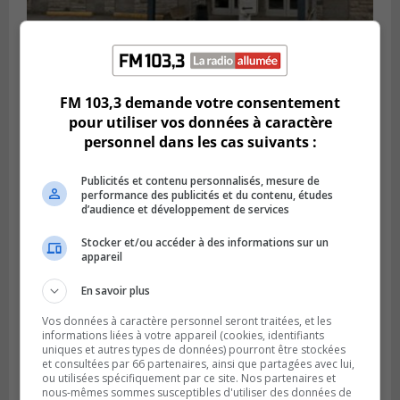
LA PRAIRIE
Publié le 5 août 2026 à 11h59
FM 103,3 demande votre consentement
La Prairie loue des espaces de glace
pour utiliser vos données à caractère
jusqu’en avril 2027
personnel dans les cas suivants :
Publicités et contenu personnalisés, mesure de
performance des publicités et du contenu, études
d’audience et développement de services
Stocker et/ou accéder à des informations sur un
appareil
En savoir plus
Vos données à caractère personnel seront traitées, et les
informations liées à votre appareil (cookies, identifiants
uniques et autres types de données) pourront être stockées
et consultées par 66 partenaires, ainsi que partagées avec lui,
LA PRAIRIE
ou utilisées spécifiquement par ce site. Nos partenaires et
Publié le 4 août 2026 à 15h50
nous-mêmes sommes susceptibles d'utiliser des données de
Le mur du rempart de La Prairie retrouve