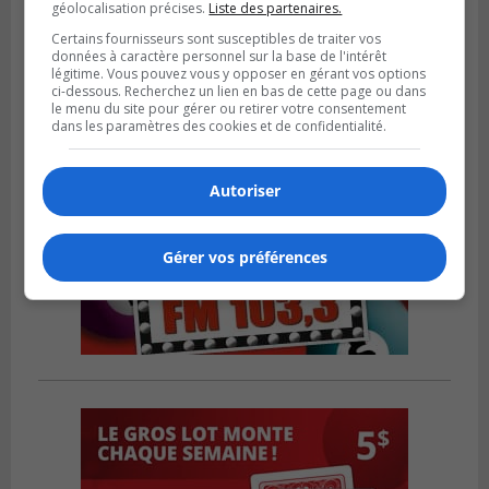
géolocalisation précises.
Liste des partenaires.
sa jeunesse
Certains fournisseurs sont susceptibles de traiter vos
données à caractère personnel sur la base de l'intérêt
légitime. Vous pouvez vous y opposer en gérant vos options
ci-dessous. Recherchez un lien en bas de cette page ou dans
le menu du site pour gérer ou retirer votre consentement
dans les paramètres des cookies et de confidentialité.
Autoriser
Gérer vos préférences