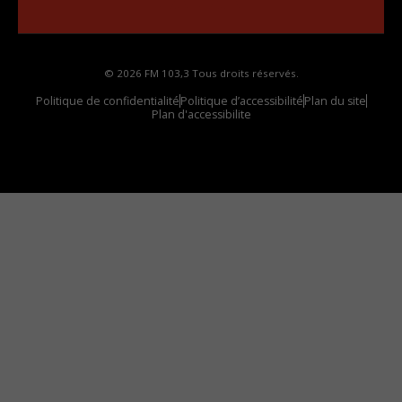
votre voiture
© 2026 FM 103,3 Tous droits réservés.
Politique de confidentialité
Politique d’accessibilité
Plan du site
Plan d'accessibilite
Comment installer notre vignette sur votre