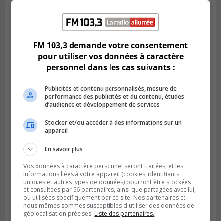
BROSSARD
Publié le 2 août 2026 à 23h04
Rappel de quatre produits alimentaires à
Brossard
FM 103,3 demande votre consentement
pour utiliser vos données à caractère
personnel dans les cas suivants :
Publicités et contenu personnalisés, mesure de
performance des publicités et du contenu, études
d’audience et développement de services
Stocker et/ou accéder à des informations sur un
appareil
En savoir plus
Vos données à caractère personnel seront traitées, et les
GREENFIELD PARK
informations liées à votre appareil (cookies, identifiants
Publié le 31 juillet 2026 à 16h45
uniques et autres types de données) pourront être stockées
Des firmes de Longueuil vont participer
et consultées par 66 partenaires, ainsi que partagées avec lui,
aux méga-travaux de l’hôpital Charles-
ou utilisées spécifiquement par ce site. Nos partenaires et
Le Moyne
nous-mêmes sommes susceptibles d'utiliser des données de
géolocalisation précises.
Liste des partenaires.