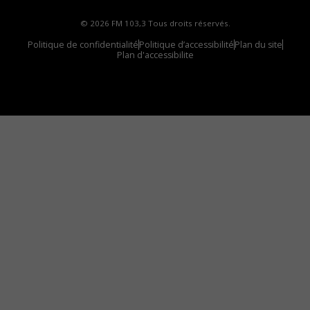
© 2026 FM 103,3 Tous droits réservés.
Politique de confidentialité
Politique d’accessibilité
Plan du site
Plan d'accessibilite
Comment installer notre vignette sur votre
appareil mobile