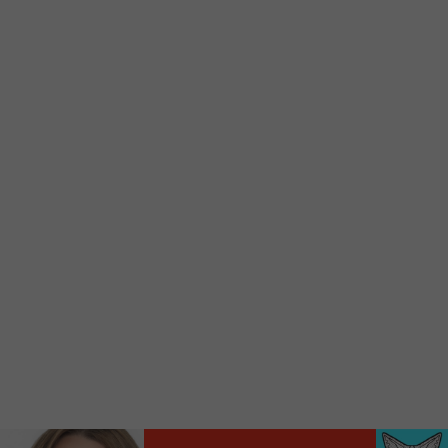
d’accueil rapidement.
Voici la procédure ;)
À partir de votre téléphone, allez sur le site
internet de la Radio allumée au
www.fm1033.ca
Ensuite cliquez sur l’icône situé au bas de
votre écran
(celui qui représente un carré incluant une
flèche dirigé vers le haut)
Cliquez maintenant sur l’option Ajouter sur
l’écran d’accueil et vous verrez apparaître le
logo du FM 103,3
Faites Enregistrer en haut à droite.
Et voilà! Toutes les infos et l’écoute de votre radio
locale vous sont maintenant accessibles en un clic!
Audio