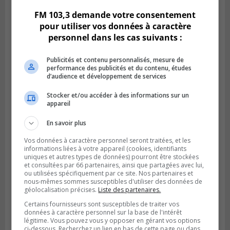
FM 103,3 demande votre consentement
pour utiliser vos données à caractère
personnel dans les cas suivants :
Publicités et contenu personnalisés, mesure de
performance des publicités et du contenu, études
d’audience et développement de services
Stocker et/ou accéder à des informations sur un
appareil
Publié le 6 juillet 2026 à 09h33
Longueuil conclue un contrat pour
En savoir plus
valoriser des cendres d’incinération
Vos données à caractère personnel seront traitées, et les
informations liées à votre appareil (cookies, identifiants
uniques et autres types de données) pourront être stockées
et consultées par 66 partenaires, ainsi que partagées avec lui,
ou utilisées spécifiquement par ce site. Nos partenaires et
nous-mêmes sommes susceptibles d'utiliser des données de
géolocalisation précises.
Liste des partenaires.
Certains fournisseurs sont susceptibles de traiter vos
données à caractère personnel sur la base de l'intérêt
légitime. Vous pouvez vous y opposer en gérant vos options
ci-dessous. Recherchez un lien en bas de cette page ou dans