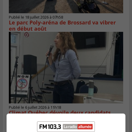
Publié le 18 juillet 2026 à 07h58
Le parc Poly-aréna de Brossard va vibrer
en début août
Publié le 6 juillet 2026 à 11h18
Climat Québec dévoile deux candidats
pour l’Agglomération