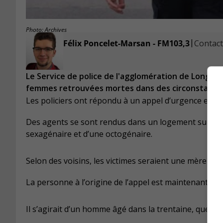
Photo: Archives
|
Félix Poncelet-Marsan - FM103,3
Contacte
Le Service de police de l'agglomération de Longue
femmes retrouvées mortes dans des circonstance
Les policiers ont répondu à un appel d’urgence envo
Des agents se sont rendus dans un logement sur le b
sexagénaire et d’une octogénaire.
Selon des voisins, les victimes seraient une mère et sa 
La personne à l’origine de l’appel est maintenant à l’
Il s’agirait d’un homme âgé dans la trentaine, que le