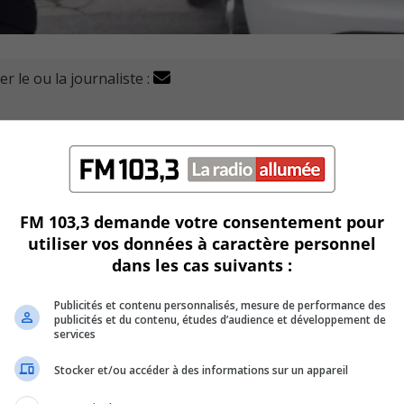
r le ou la journaliste :
uil (SPAL) mène l'enquête suite à la découverte de deux
s suspectes.
yé au 911 vers 11h30.
FM 103,3 demande votre consentement pour
oulevard Desormeaux, où ils ont constaté le décès d’une
utiliser vos données à caractère personnel
dans les cas suivants :
fille.
Publicités et contenu personnalisés, mesure de performance des
publicités et du contenu, études d’audience et développement de
hôpital, victime d’un choc nerveux.
services
Stocker et/ou accéder à des informations sur un appareil
s policiers considèrent comme « personne d’intérêt ».