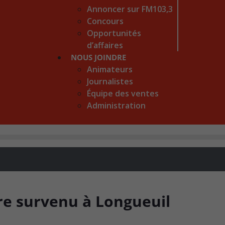
Annoncer sur FM103,3
Concours
Opportunités
d’affaires
NOUS JOINDRE
Animateurs
Journalistes
Équipe des ventes
Administration
re survenu à Longueuil