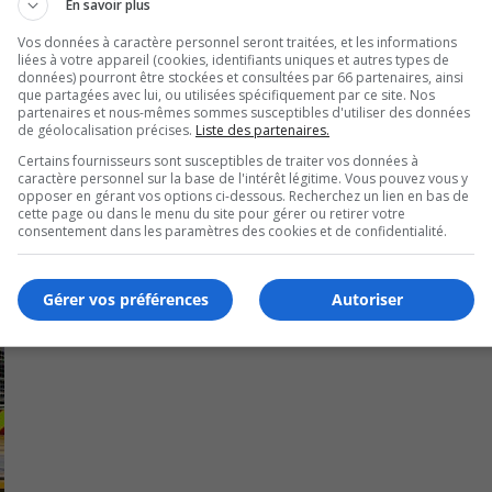
En savoir plus
ntre des voisins et des témoins potentiels.
Vos données à caractère personnel seront traitées, et les informations
liées à votre appareil (cookies, identifiants uniques et autres types de
iel double meurtre est priée de contacter le 911 immédiat
données) pourront être stockées et consultées par 66 partenaires, ainsi
que partagées avec lui, ou utilisées spécifiquement par ce site. Nos
partenaires et nous-mêmes sommes susceptibles d'utiliser des données
de géolocalisation précises.
Liste des partenaires.
Certains fournisseurs sont susceptibles de traiter vos données à
caractère personnel sur la base de l'intérêt légitime. Vous pouvez vous y
opposer en gérant vos options ci-dessous. Recherchez un lien en bas de
cette page ou dans le menu du site pour gérer ou retirer votre
consentement dans les paramètres des cookies et de confidentialité.
Gérer vos préférences
Autoriser