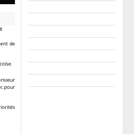
it
ment de
coise.
onsieur
ec pour
iorités