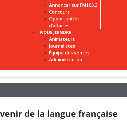
Annoncer sur FM103,3
Concours
Opportunités
d’affaires
NOUS JOINDRE
Animateurs
Journalistes
Équipe des ventes
Administration
venir de la langue française