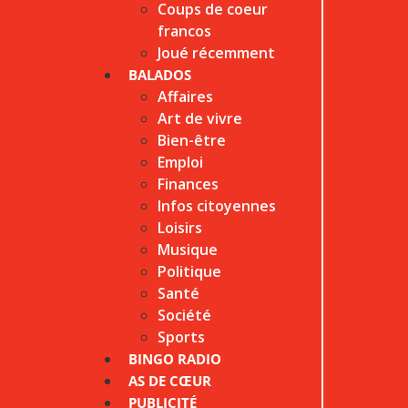
Coups de coeur
francos
Joué récemment
BALADOS
Affaires
Art de vivre
Bien-être
Emploi
Finances
Infos citoyennes
Loisirs
Musique
Politique
Santé
Société
Sports
BINGO RADIO
AS DE CŒUR
PUBLICITÉ