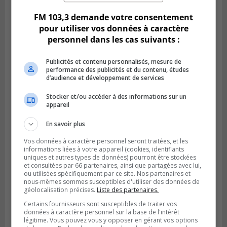
FM 103,3 demande votre consentement
pour utiliser vos données à caractère
personnel dans les cas suivants :
Publicités et contenu personnalisés, mesure de
performance des publicités et du contenu, études
d’audience et développement de services
Stocker et/ou accéder à des informations sur un
appareil
En savoir plus
BOUCHERVILLE
Publié le 5 août 2026 à 06h54
Vos données à caractère personnel seront traitées, et les
La SQ recense 18 décès pendant les
informations liées à votre appareil (cookies, identifiants
vacances de la construction
uniques et autres types de données) pourront être stockées
et consultées par 66 partenaires, ainsi que partagées avec lui,
ou utilisées spécifiquement par ce site. Nos partenaires et
nous-mêmes sommes susceptibles d'utiliser des données de
géolocalisation précises.
Liste des partenaires.
Certains fournisseurs sont susceptibles de traiter vos
données à caractère personnel sur la base de l'intérêt
légitime. Vous pouvez vous y opposer en gérant vos options