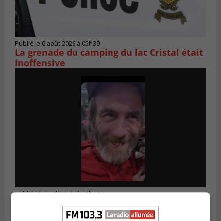
Publié le 6 août 2026 à 05h39
La grenade du camping du lac Cristal était
inoffensive
Publié le 5 août 2026 à 09h42
La SQ lance un appel à la population pour
retrouver un homme disparu