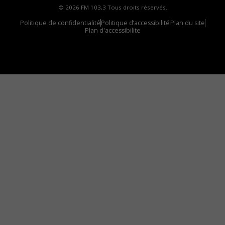
© 2026 FM 103,3 Tous droits réservés.
Politique de confidentialité
Politique d’accessibilité
Plan du site
Plan d'accessibilite
Comment installer notre vignette sur votre
appareil mobile