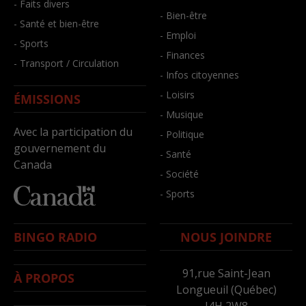
- Faits divers
- Bien-être
- Santé et bien-être
- Emploi
- Sports
- Finances
- Transport / Circulation
- Infos citoyennes
- Loisirs
ÉMISSIONS
- Musique
Avec la participation du
- Politique
gouvernement du
- Santé
Canada
- Société
- Sports
BINGO RADIO
NOUS JOINDRE
91,rue Saint-Jean
À PROPOS
Longueuil (Québec)
J4H 2W8