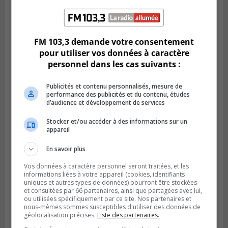
LONGUEUIL
Publié le 6 août 2026 à 11h58
Des jeunes ciblent la Montérégie pour
FM 103,3 demande votre consentement
le Défi écrou de roue
pour utiliser vos données à caractère
personnel dans les cas suivants :
Publicités et contenu personnalisés, mesure de
performance des publicités et du contenu, études
d’audience et développement de services
Stocker et/ou accéder à des informations sur un
appareil
En savoir plus
Vos données à caractère personnel seront traitées, et les
informations liées à votre appareil (cookies, identifiants
uniques et autres types de données) pourront être stockées
Publié le 6 août 2026 à 05h39
et consultées par 66 partenaires, ainsi que partagées avec lui,
La grenade du camping du lac Cristal était
ou utilisées spécifiquement par ce site. Nos partenaires et
inoffensive
nous-mêmes sommes susceptibles d'utiliser des données de
géolocalisation précises.
Liste des partenaires.