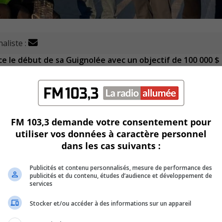
aliste :
 le début de sa Guignolée avec un objectif de 100 000 $
n Montérégie.
s enfants prennent leur Envol ! » fait appel aux dons depui
.
bre de 9h30 à 16h00, entres-autres, aux coins de la rue Sain
FM 103,3 demande votre consentement pour
utiliser vos données à caractère personnel
dans les cas suivants :
e Centre comme le coin du boulevard Taschereau et de la rue
 de Saint-Lambert.
Publicités et contenu personnalisés, mesure de performance des
publicités et du contenu, études d’audience et développement de
services
es que cette campagne est réalisable.
Stocker et/ou accéder à des informations sur un appareil
rganisme au
www.lenvol.org
.