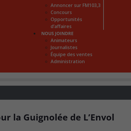
Annoncer sur FM103,3
Concours
Opportunités
d’affaires
NOUS JOINDRE
Animateurs
Journalistes
Équipe des ventes
Administration
our la Guignolée de L’Envol