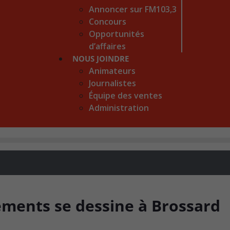
Annoncer sur FM103,3
Concours
Opportunités
d’affaires
NOUS JOINDRE
Animateurs
Journalistes
Équipe des ventes
Administration
ements se dessine à Brossard