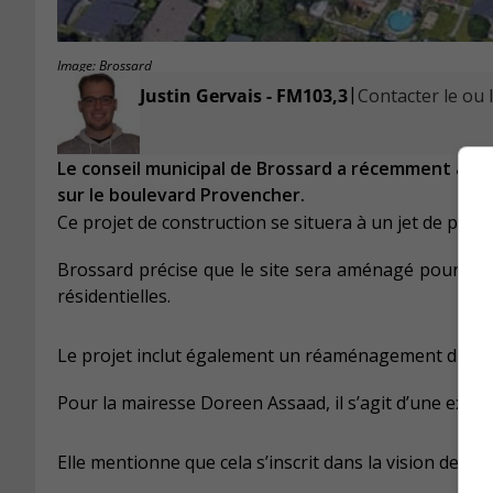
Image: Brossard
|
Justin Gervais - FM103,3
Contacter le ou l
Le conseil municipal de Brossard a récemment ado
sur le boulevard Provencher.
Ce projet de construction se situera à un jet de pierre
Brossard précise que le site sera aménagé pour con
résidentielles.
Le projet inclut également un réaménagement du sta
Pour la mairesse Doreen Assaad, il s’agit d’une excel
Elle mentionne que cela s’inscrit dans la vision de B