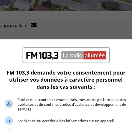
a journaliste :
pté une demande pour la réalisation de 39 nouveaux log
 de l’école primaire Marie-Victorin.
FM 103,3 demande votre consentement pour
struire un bâtiment de trois étages avec mezzanines et 39
utiliser vos données à caractère personnel
dans les cas suivants :
tionnement en une placette avec des espaces verts et des a
Publicités et contenu personnalisés, mesure de performance des
publicités et du contenu, études d’audience et développement de
lente nouvelle.
services
Stocker et/ou accéder à des informations sur un appareil
rossard pour demain.