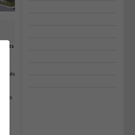
ements
 unités
rbres.