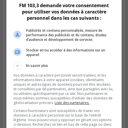
FM 103,3 demande votre consentement
pour utiliser vos données à caractère
personnel dans les cas suivants :
Publicités et contenu personnalisés, mesure de
performance des publicités et du contenu, études
d’audience et développement de services
Stocker et/ou accéder à des informations sur un
appareil
En savoir plus
Publié le 29 octobre 2023 à 15h16
Le Front commun « insulté » par l’offre de
Vos données à caractère personnel seront traitées, et les
Québec
informations liées à votre appareil (cookies, identifiants
uniques et autres types de données) pourront être stockées
et consultées par 66 partenaires, ainsi que partagées avec lui,
ou utilisées spécifiquement par ce site. Nos partenaires et
nous-mêmes sommes susceptibles d'utiliser des données de
géolocalisation précises.
Liste des partenaires.
Certains fournisseurs sont susceptibles de traiter vos
données à caractère personnel sur la base de l'intérêt
légitime. Vous pouvez vous y opposer en gérant vos options
ci-dessous. Recherchez un lien en bas de cette page ou dans