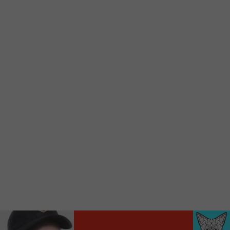
d’accueil rapidement.
Voici la procédure ;)
À partir de votre téléphone, allez sur le site
internet de la Radio allumée au
www.fm1033.ca
Ensuite cliquez sur l’icône situé au bas de
votre écran
(celui qui représente un carré incluant une
flèche dirigé vers le haut)
Cliquez maintenant sur l’option Ajouter sur
l’écran d’accueil et vous verrez apparaître le
logo du FM 103,3
Faites Enregistrer en haut à droite.
Et voilà! Toutes les infos et l’écoute de votre radio
locale vous sont maintenant accessibles en un clic!