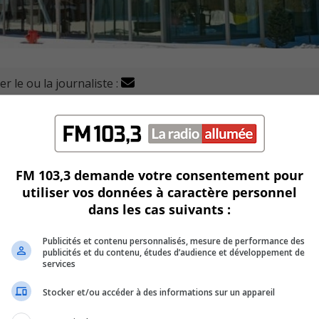
r le ou la journaliste :
ultifonctionnel de Varennes porte désormais le nom officie
undi, lors de la séance du conseil de ville.
FM 103,3 demande votre consentement pour
utiliser vos données à caractère personnel
e à honorer les « milliers de femmes, d’hommes et de famil
dans les cas suivants :
re » de Varennes, depuis sa fondation en 1672.
Publicités et contenu personnalisés, mesure de performance des
tie des suggestions recueillies auprès des citoyens lors d’un
publicités et du contenu, études d’audience et développement de
services
Stocker et/ou accéder à des informations sur un appareil
es propositions pour ensuite déposer sa recommandation aux