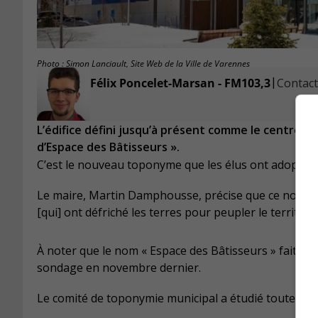
Photo : Simon Lanciault, Site Web de la Ville de Varennes
|
Félix Poncelet-Marsan - FM103,3
Contacte
L’édifice défini jusqu’à présent comme le centre m
d’Espace des Bâtisseurs ».
C’est le nouveau toponyme que les élus ont adopté ce l
Le maire, Martin Damphousse, précise que ce nom vis
[qui] ont défriché les terres pour peupler le territoi
À noter que le nom « Espace des Bâtisseurs » fait par
sondage en novembre dernier.
Le comité de toponymie municipal a étudié toutes l