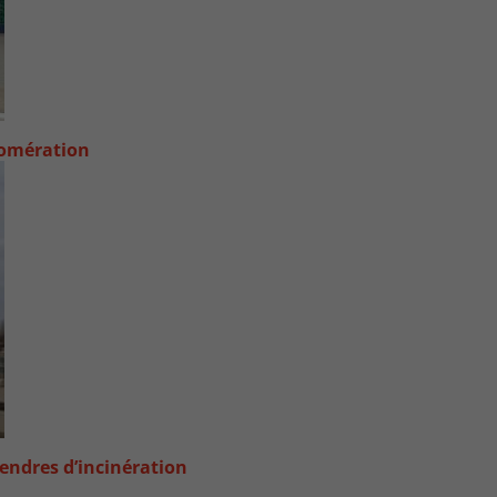
lomération
endres d’incinération