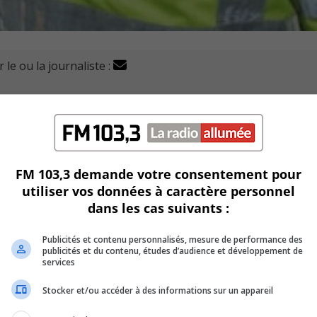
 le ou la journaliste :
uement que d’excéder la vitesse sur le réseau routier pe
ansport et loisir.
Vallée-du-Richelieu l‘ont intercepté pour excès de vitesse su
FM 103,3 demande votre consentement pour
utiliser vos données à caractère personnel
 le conducteur, originaire de Montréal, roulait à 157 km/h 
dans les cas suivants :
Publicités et contenu personnalisés, mesure de performance des
ints d’inaptitude.
publicités et du contenu, études d’audience et développement de
services
é suspendu pour trente jours et sa motocyclette remisée.
Stocker et/ou accéder à des informations sur un appareil