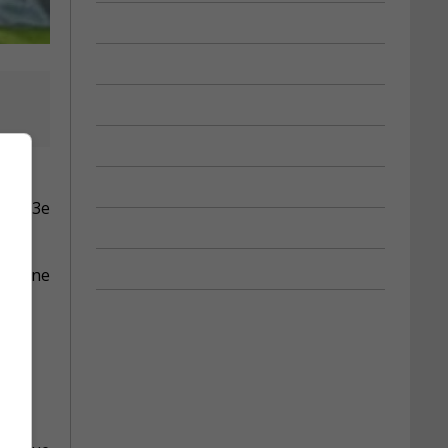
ut
r le 3e
sur une