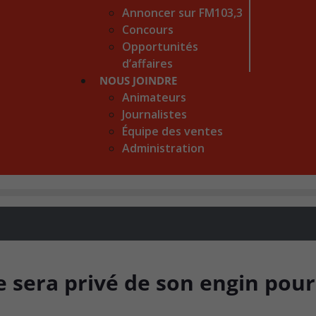
Annoncer sur FM103,3
Concours
Opportunités
d’affaires
NOUS JOINDRE
Animateurs
Journalistes
Équipe des ventes
Administration
e sera privé de son engin pou