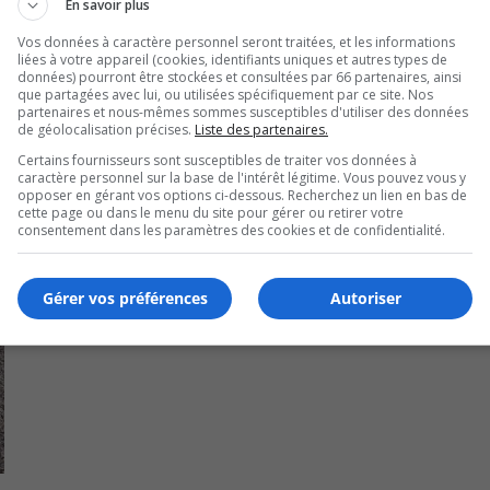
e est une des principales causes de collisions mortelles
En savoir plus
ent le risque d’accident.
Vos données à caractère personnel seront traitées, et les informations
liées à votre appareil (cookies, identifiants uniques et autres types de
données) pourront être stockées et consultées par 66 partenaires, ainsi
que partagées avec lui, ou utilisées spécifiquement par ce site. Nos
partenaires et nous-mêmes sommes susceptibles d'utiliser des données
de géolocalisation précises.
Liste des partenaires.
Certains fournisseurs sont susceptibles de traiter vos données à
caractère personnel sur la base de l'intérêt légitime. Vous pouvez vous y
opposer en gérant vos options ci-dessous. Recherchez un lien en bas de
cette page ou dans le menu du site pour gérer ou retirer votre
consentement dans les paramètres des cookies et de confidentialité.
Gérer vos préférences
Autoriser