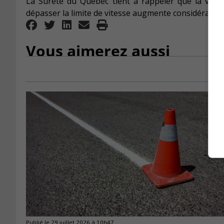
La Sûreté du Québec tient à rappeler que la vitess
dépasser la limite de vitesse augmente considérablem
Vous aimerez aussi
Publié le 29 juillet 2026 à 10h47