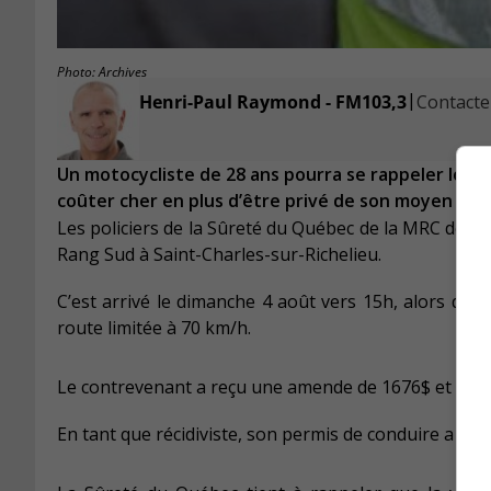
Photo: Archives
|
Henri-Paul Raymond - FM103,3
Contacter
Un motocycliste de 28 ans pourra se rappeler long
coûter cher en plus d’être privé de son moyen de tr
Les policiers de la Sûreté du Québec de la MRC de La 
Rang Sud à Saint-Charles-sur-Richelieu.
C’est arrivé le dimanche 4 août vers 15h, alors que
route limitée à 70 km/h.
Le contrevenant a reçu une amende de 1676$ et 18 po
En tant que récidiviste, son permis de conduire a ét