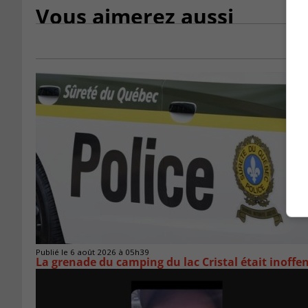
Vous aimerez aussi
Publié le 6 août 2026 à 05h39
La grenade du camping du lac Cristal était inoffe