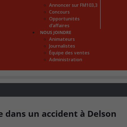
Annoncer sur FM103,3
Concours
Opportunités
d’affaires
NOUS JOINDRE
Animateurs
Journalistes
Équipe des ventes
Administration
e dans un accident à Delson