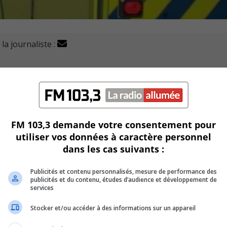
la journaliste :
décédé, mercredi matin, après avoir été impliqué dans un
Saint-François-Xavier et de la rue Radisson, selon TVA Nouve
FM 103,3 demande votre consentement pour
 entré en collision avec une voiture.
utiliser vos données à caractère personnel
dans les cas suivants :
uay dans un état critique.
Publicités et contenu personnalisés, mesure de performance des
publicités et du contenu, études d’audience et développement de
services
 de l’accident en fin d’après-midi hier.
Stocker et/ou accéder à des informations sur un appareil