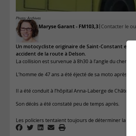
Photo: Archives
|
Maryse Garant - FM103,3
Contacter le ou 
Un motocycliste originaire de Saint-Constant est 
accident de la route à Delson.
La collision est survenue à 8h30 à l’angle du chemin 
L’homme de 47 ans a été éjecté de sa moto après être
Il a été conduit à l’hôpital Anna-Laberge de Châteaug
Son décès a été constaté peu de temps après.
Les policiers tentaient toujours de déterminer la cause